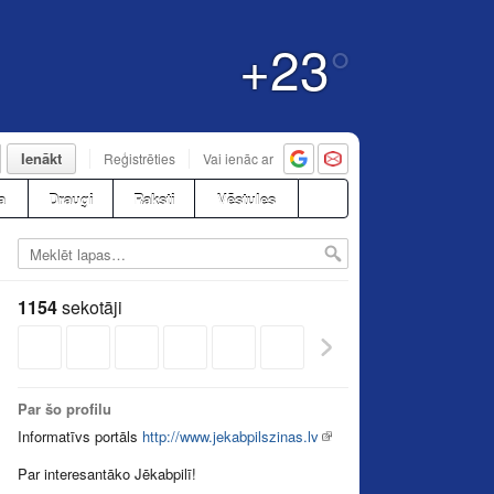
+23
°
Ienākt
Reģistrēties
Vai ienāc ar
a
Draugi
Raksti
Vēstules
1154
sekotāji
Par šo profilu
Informatīvs portāls
http://www.jekabpilszinas.lv
Par interesantāko Jēkabpilī!