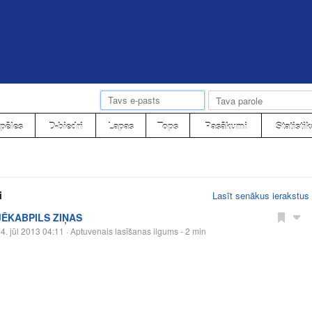
pēles
D-biedri
Lapas
Tops
Pasākumi
Statistik
i
Lasīt senākus ierakstus
JĒKABPILS ZIŅAS
4. jūl 2013 04:11
· Aptuvenais lasīšanas ilgums - 2 min