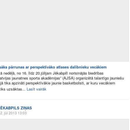
āks pārrunas ar perspektīvāko atlases dalībnieku vecākiem
ā nedēļā, no 16. līdz 20.jūlijam Jēkabpilī norisinājās biedrības
atvijas jaunatnes sporta akadēmijas” (AJSA) organizētā talantīgo jauniešu
ajā tika apzināti perspektīvākie jaunie basketbolisti, ar kuru vecākiem
tiks uzsāktas...
Lasīt vairāk
JĒKABPILS ZIŅAS
2. jūl 2013 13:03