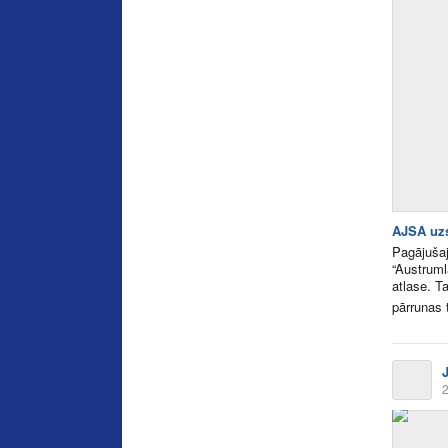
AJSA uzs
Pagājušaj
“Austruml
atlase. T
pārrunas 
2