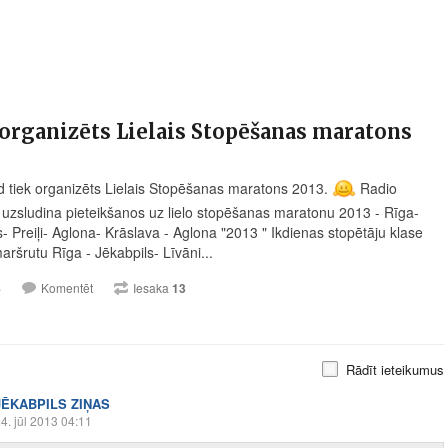
organizēts Lielais Stopēšanas maratons
d tiek organizēts Lielais Stopēšanas maratons 2013.
Radio
 uzsludina pieteikšanos uz lielo stopēšanas maratonu 2013 - Rīga-
- Preiļi- Aglona- Krāslava - Aglona "2013 " Ikdienas stopētāju klase
aršrutu Rīga - Jēkabpils- Līvāni...
8
Komentēt
Iesaka
13
Rādīt ieteikumus
JĒKABPILS ZIŅAS
4. jūl 2013 04:11