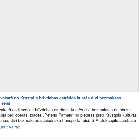
ja vakarā no Krustpils brīvdabas estrādes kursēs divi bezmaksas
 reisi
a vakarā no Krustpils brīvdabas estrādes kursēs divi bezmaksas autobusu
jūlijā pēc operas izrādes „Pēteris Pirmais” no pieturas pretī Krustpils kultūras
sēs divi bezmaksas sabiedriskā transporta reisi. SIA „Jēkabpils autobusu
Lasīt vairāk