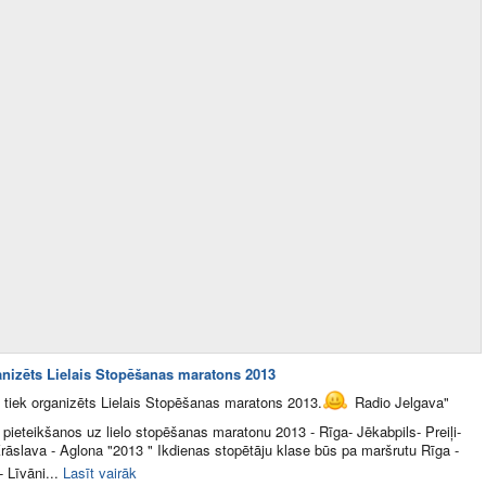
anizēts Lielais Stopēšanas maratons 2013
 tiek organizēts Lielais Stopēšanas maratons 2013.
Radio Jelgava"
 pieteikšanos uz lielo stopēšanas maratonu 2013 - Rīga- Jēkabpils- Preiļi-
rāslava - Aglona "2013 " Ikdienas stopētāju klase būs pa maršrutu Rīga -
 Līvāni...
Lasīt vairāk