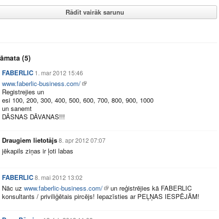
Rādīt vairāk sarunu
rāmata
(5)
FABERLIC
1. mar 2012 15:46
www.faberlic-business.com/
Registrejies un
esi 100, 200, 300, 400, 500, 600, 700, 800, 900, 1000
un sanemt
DĀSNAS DĀVANAS!!!
Draugiem lietotājs
8. apr 2012 07:07
jēkapils ziņas ir ļoti labas
FABERLIC
8. mai 2012 13:02
Nāc uz
www.faberlic-business.com/
un reģistrējies kā FABERLIC
konsultants / priviliģētais pircējs! Iepazīsties ar PEĻŅAS IESPĒJĀM!