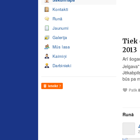
Kontakti
Runā
Jaunumi
Galerija
Tiek 
Mūs lasa
2013
Kaimiņi
Arī šoga
Darbinieki
Jelgava"
Jēkabpils
būs pa m
Ieteikt
7
Patīk
Runā
2