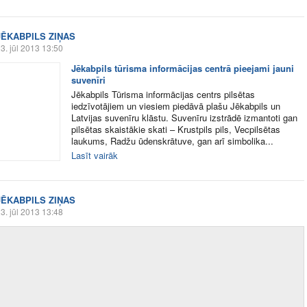
JĒKABPILS ZIŅAS
3. jūl 2013 13:50
Jēkabpils tūrisma informācijas centrā pieejami jauni
suvenīri
Jēkabpils Tūrisma informācijas centrs pilsētas
iedzīvotājiem un viesiem piedāvā plašu Jēkabpils un
Latvijas suvenīru klāstu. Suvenīru izstrādē izmantoti gan
pilsētas skaistākie skati – Krustpils pils, Vecpilsētas
laukums, Radžu ūdenskrātuve, gan arī simbolika...
Lasīt vairāk
JĒKABPILS ZIŅAS
3. jūl 2013 13:48