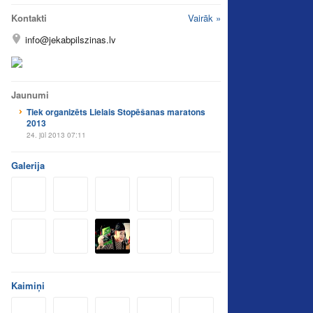
Kontakti
Vairāk »
info@jekabpilszinas.lv
Jaunumi
Tiek organizēts Lielais Stopēšanas maratons
2013
24. jūl 2013 07:11
Galerija
Kaimiņi