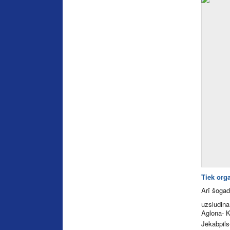
Tiek org
Arī šogad
uzsludina
Aglona- K
Jēkabpils-