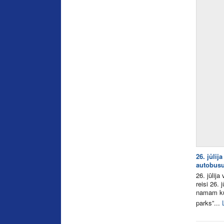
26. jūli
autobusu
26. jūlij
reisi 26. 
namam kur
parks”...