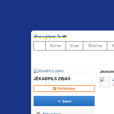
Pāriet
uz
saturu
Šodien
Ziņas
Galerijas
S
Jaunum
JĒKABPILS ZIŅAS
2
Oficiālā lapa
Sekot
Sākumlapa