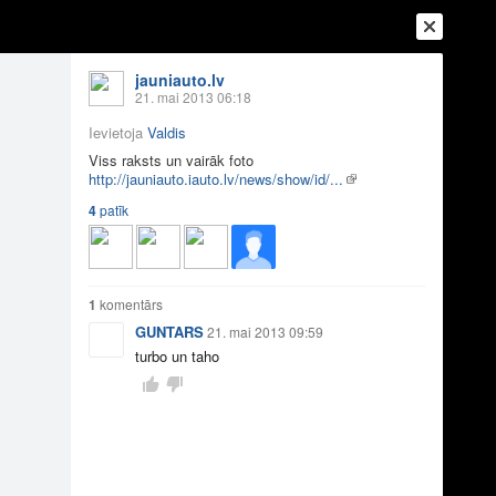
jauniauto.lv
21. mai 2013 06:18
Ievietoja
Valdis
Viss raksts un vairāk foto
http://jauniauto.iauto.lv/news/show/id/...
4
patīk
Ienākt
Reģistrēties
Vai ienāc ar
1
komentārs
a
Draugi
Raksti
Vēstules
GUNTARS
21. mai 2013 09:59
turbo un taho
ī Bugatti Veyron