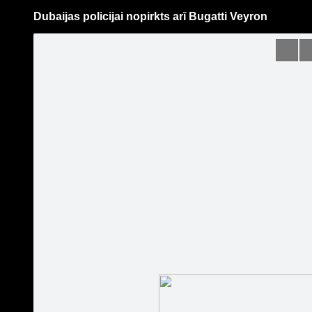
Dubaijas policijai nopirkts arī Bugatti Veyron
Pāriet
uz
saturu
Šodien
Ziņas
Galerijas
S
jauniauto.lv
Oficiālā lapa
Sekot