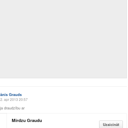
Jānis Grauds
2. apr 2013 20:57
āja draudzību ar
Mirdzu Graudu
Uzaicināt