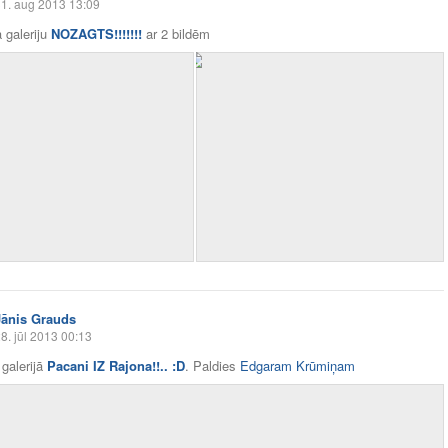
1. aug 2013 13:09
 galeriju
NOZAGTS!!!!!!!
ar
2 bildēm
Jānis Grauds
8. jūl 2013 00:13
galerijā
Pacani IZ Rajona!!.. :D
. Paldies
Edgaram Krūmiņam