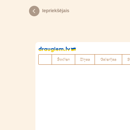
Pāriet
uz
saturu
Šodien
Ziņas
Galerijas
S