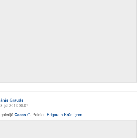
Jānis Grauds
8. jūl 2013 00:07
galerijā
Cacas :*
. Paldies
Edgaram Krūmiņam