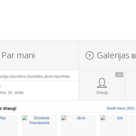
Par mani
Galerijas
1
355
autīgs,Spontāns,Savādāks,Jautrs,Sportisks.
a
ena: 24. jūnijs
Draugi
e draugi
Skatīt visus (355)