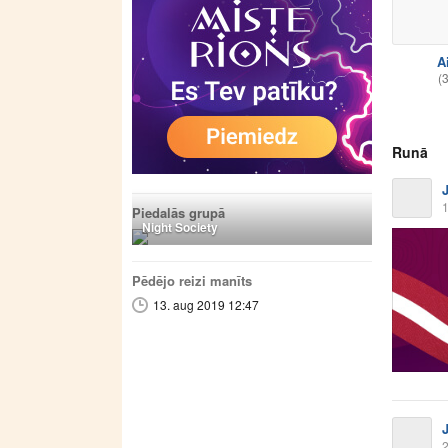
A
(
Runā
1
Piedalās grupā
Night Society
Pēdējo reizi manīts
13. aug 2019 12:47
2