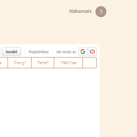
Ienākt
Reģistrēties
Vai ienāc ar
a
Draugi
Raksti
Vēstules