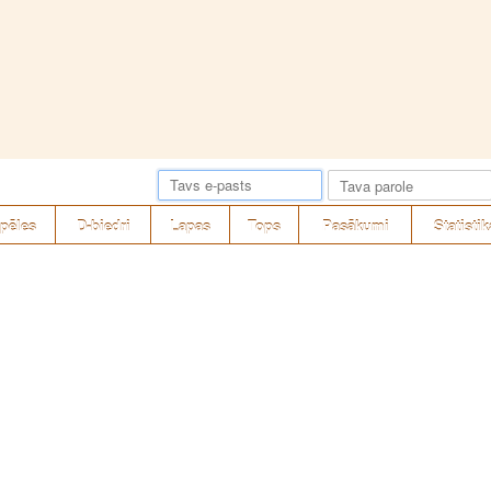
pēles
D-biedri
Lapas
Tops
Pasākumi
Statistik