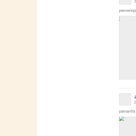
3
pievienoja
2
pamanīts 