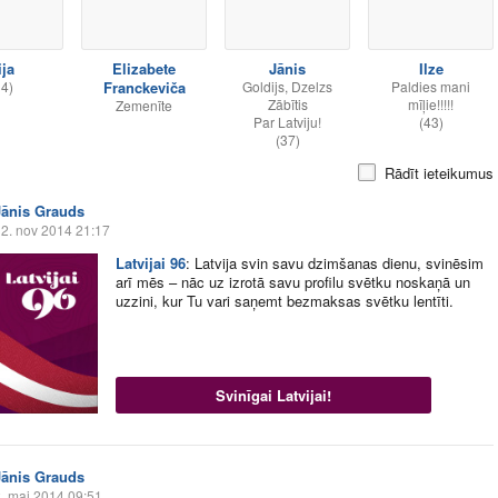
ija
Elizabete
Jānis
Ilze
34)
Franckeviča
Goldijs, Dzelzs
Paldies mani
Zābītis
mīļie!!!!!
Zemenīte
Par Latviju!
(43)
(37)
Rādīt ieteikumus
Jānis Grauds
2. nov 2014 21:17
Latvijai 96
:
Latvija svin savu dzimšanas dienu, svinēsim
arī mēs – nāc uz izrotā savu profilu svētku noskaņā un
uzzini, kur Tu vari saņemt bezmaksas svētku lentīti.
Svinīgai Latvijai!
Jānis Grauds
. mai 2014 09:51