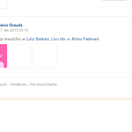
Jānis Grauds
7. feb 2013 20:13
āja draudzību ar
Luīzi Barkāni
,
Līvu Irbi
un
Artūru Feldmani
kumi
Privātums
Par mums
Darbs