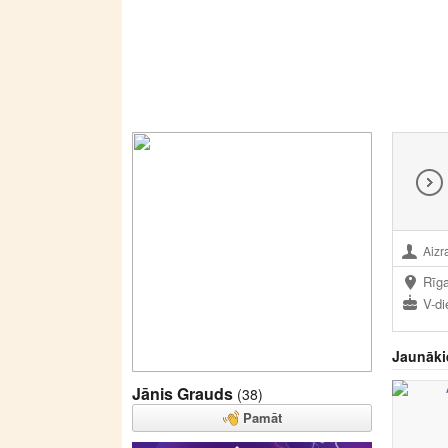
Aizr
Rīg
V-di
Jaunāki
Jānis Grauds
(38)
Pamāt