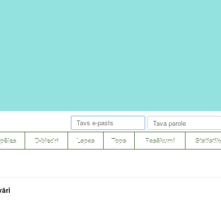
pēles
D-biedri
Lapas
Tops
Pasākumi
Statistik
āri