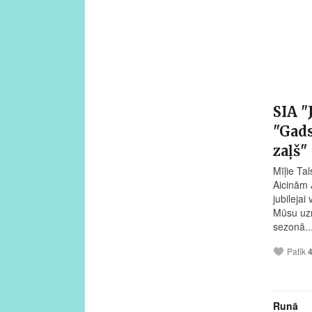
SIA "
"Gads
zaļš"
Mīļie Tal
Aicinām 
jubilejai
Mūsu uzņ
sezonā..
Patīk
Runā