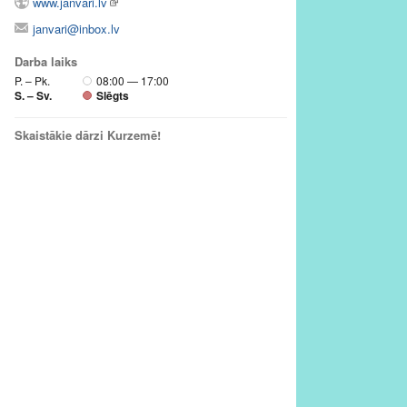
www.janvari.lv
janvari@inbox.lv
Darba laiks
P. – Pk.
08:00 — 17:00
S. – Sv.
Slēgts
Skaistākie dārzi Kurzemē!