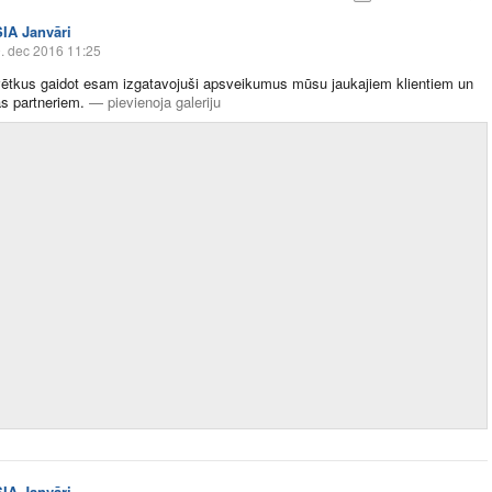
SIA Janvāri
. dec 2016 11:25
ētkus gaidot esam izgatavojuši apsveikumus mūsu jaukajiem klientiem un
s partneriem.
—
pievienoja galeriju
SIA Janvāri