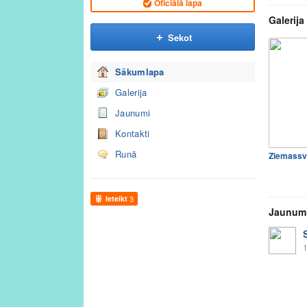
Oficiālā lapa
Galerija
Sekot
Sākumlapa
Galerija
Jaunumi
Kontakti
Runā
Ziemassv
Ieteikt
3
Jaunum
1