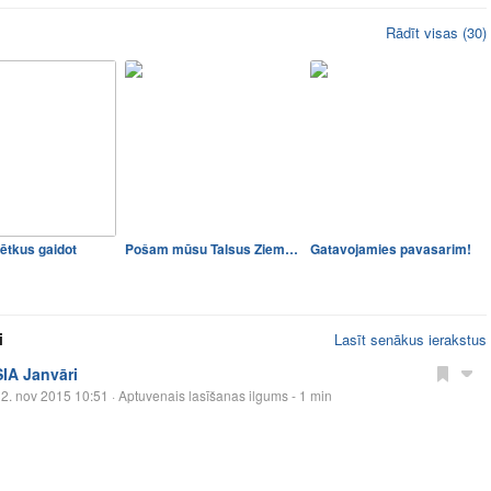
Rādīt visas (30)
ētkus gaidot
Pošam mūsu Talsus Ziemassvē…
Gatavojamies pavasarim!
i
Lasīt senākus ierakstus
SIA Janvāri
2. nov 2015 10:51
· Aptuvenais lasīšanas ilgums - 1 min