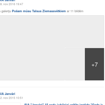
8. nov 2016 19:47
 galeriju
Pošam mūsu Talsus Ziemassvētkiem
ar
11 bildēm
+7
SIA Janvāri
2. nov 2015 10:51
SIA "Janvāri" 15 gadu jubilejai veltīta izstāde "Gads ir