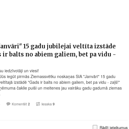
Janvāri" 15 gadu jubilejai veltīta izstāde
 ir balts no abiem galiem, bet pa vidu -
su iedzīvotāji un viesi!
Jūs iegūt pirmās Ziemassvētku noskaņas SIA "Janvāri" 15 gadu
 veltītajā izstādē "Gads ir balts no abiem galiem, bet pa vidu - zaļš!"
ēmuma čaklie puiši un meitenes jau vairāku gadu gadumā ziemas
.
4
Komentēt
2
Iesaka
9
Rādīt ieteikumus