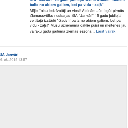
balts no abiem galiem, bet pa vidu - zaļš"
Mīļie Talsu iedzīvotāji un viesi! Aicinām Jūs iegūt pirmās
Ziemassvētku noskaņas SIA "Janvāri" 15 gadu jubilejai
veltītajā izstādē "Gads ir balts no abiem galiem, bet pa
vidu - zaļš!" Mūsu uzņēmuma čaklie puiši un meitenes jau
vairāku gadu gadumā ziemas sezonā...
Lasīt vairāk
SIA Janvāri
6. okt 2015 13:57