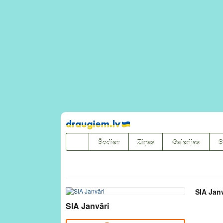
Pāriet
uz
saturu
Šodien
Ziņas
Galerijas
S
SIA Janv
SIA Janvāri