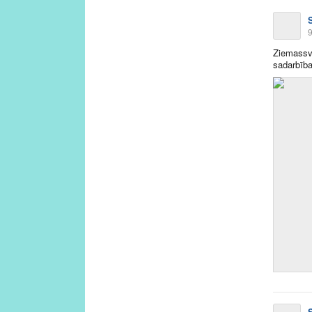
9
Ziemassv
sadarbība