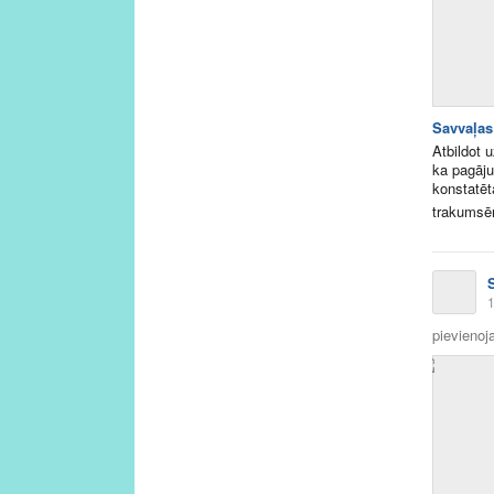
Savvaļas 
Atbildot 
ka pagāju
konstatēt
trakumsēr
1
pievienoja