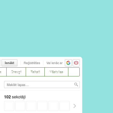
Ienākt
Reģistrēties
Vai ienāc ar
a
Draugi
Raksti
Vēstules
102
sekotāji