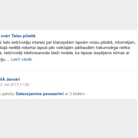
zvēri Talsu pilsētā
uz lielo iedzīvotāju interesi par klaiņojošām lapsām mūsu pilsētā, informējam,
šajā nedēļā noķertai lapsai pēc veiktajām pārbaudēm trakumsērga netika
a. Iedzīvotāji telefonsarunās bieži norāda, ka lapsas iespējams slimas ar
gu....
Lasīt vairāk
SIA Janvāri
2. okt 2015 11:56
 galeriju
Gatavojamies pavasarim!
ar
2 bildēm