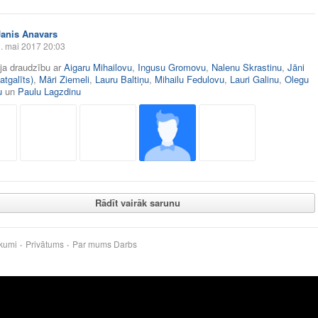
Janis Anavars
. mai 2017 20:03
āja draudzību ar
Aigaru Mihailovu
,
Ingusu Gromovu
,
Nalenu Skrastinu
,
Jāni
atgalīts)
,
Māri Ziemeli
,
Lauru Baltiņu
,
Mihailu Fedulovu
,
Lauri Galinu
,
Olegu
u
un
Paulu Lagzdinu
Rādīt vairāk sarunu
kumi
Privātums
Par mums
Darbs