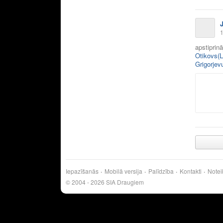
1
apstiprin
Otikovs(L
Grigorjev
Iepazīšanās
Mobilā versija
Palīdzība
Kontakti
Notei
© 2004 - 2026 SIA Draugiem