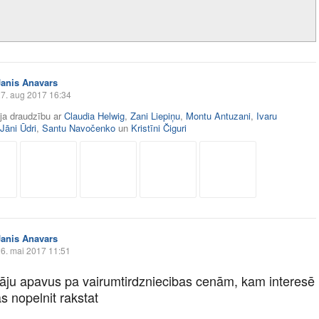
Janis Anavars
7. aug 2017 16:34
āja draudzību ar
Claudia Helwig
,
Zani Liepiņu
,
Montu Antuzani
,
Ivaru
Jāni Ūdri
,
Santu Navočenko
un
Kristīni Čiguri
Janis Anavars
6. mai 2017 11:51
āju apavus pa vairumtirdzniecibas cenām, kam interesē
s nopelnit rakstat