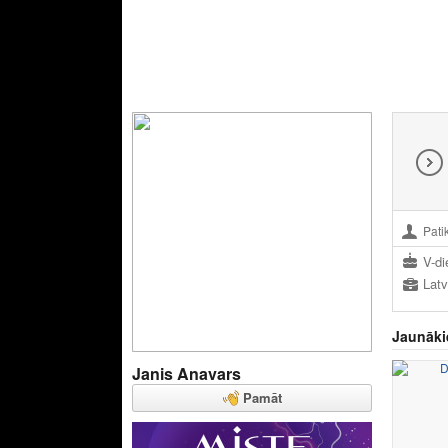
Pati
V-di
Jaunāki
Janis Anavars
Pamāt