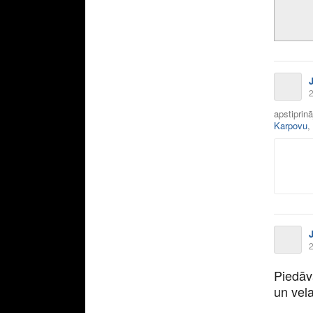
2
apstiprin
Karpovu
,
2
Piedāv
un vela