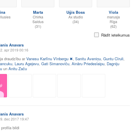
ina
Marta
Uģis Boss
Viola
vilusies
Chirka
Ax studio
marusja
Saldus
(34)
Rīga
(31)
(62)
Rādīt ieteikumus
Janis Anavars
2. apr 2019 00:16
āja draudzību ar
Vanesu Karlīnu Vīnbergu ✖
,
Sanitu Aveniņu
,
Guntu Cīruli
,
rancuku
,
Lauru Agejevu
,
Gati Simanoviču
,
Aināru Priedeslaipu
,
Dagniju
u
un
Anitu Začu
Janis Anavars
9. dec 2017 19:47
profila bildi