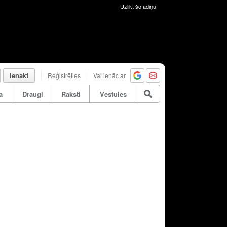
Uzlikt šo ādiņu
Ienākt
Reģistrēties
Vai ienāc ar
a
Draugi
Raksti
Vēstules