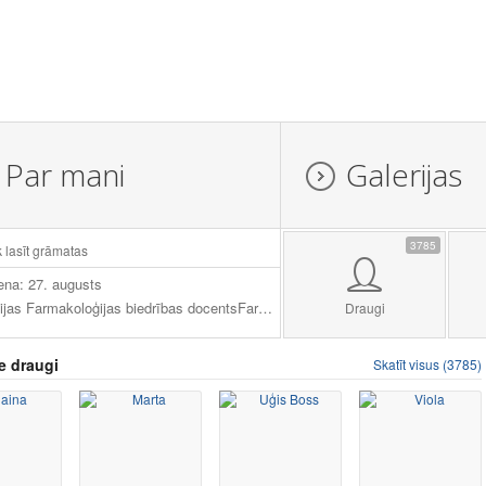
Par mani
Galerijas
3785
k lasīt grāmatas
ena: 27. augusts
Latvijas Farmakoloģijas biedrības docentsFarmaceits @ Scipharma
Draugi
e draugi
Skatīt visus (3785)