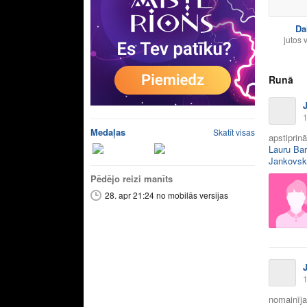
Da
jutos 
Runā
1
Medaļas
Skatīt visas
apstiprin
Lauru Ba
Jankovsk
Pēdējo reizi manīts
28. apr 21:24 no mobilās versijas
1
nomainīja 