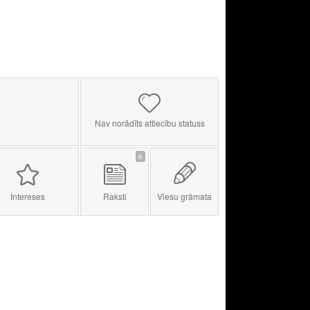
Nav norādīts attiecību statuss
6
Intereses
Raksti
Viesu grāmata