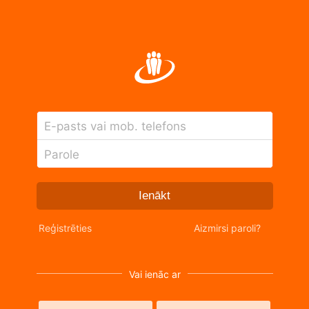
E-pasts vai mob. telefons
Parole
Ienākt
Reģistrēties
Aizmirsi paroli?
Vai ienāc ar