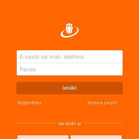
E-pasts vai mob. telefons
Parole
Ienākt
Reģistrēties
Aizmirsi paroli?
Vai ienāc ar