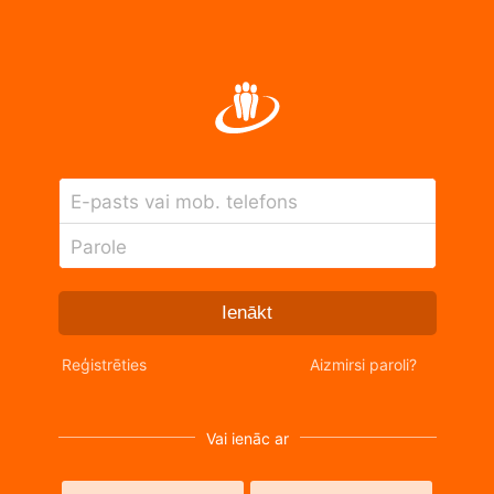
E-pasts vai mob. telefons
Parole
Ienākt
Reģistrēties
Aizmirsi paroli?
Vai ienāc ar