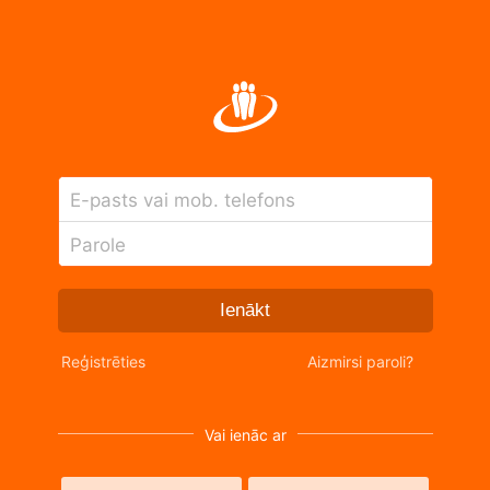
E-pasts vai mob. telefons
Parole
Ienākt
Reģistrēties
Aizmirsi paroli?
Vai ienāc ar