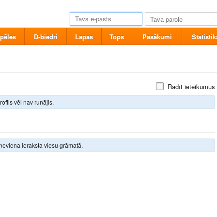
pēles
D-biedri
Lapas
Tops
Pasākumi
Statistik
Rādīt ieteikumus
rofils vēl nav runājis.
neviena ieraksta viesu grāmatā.