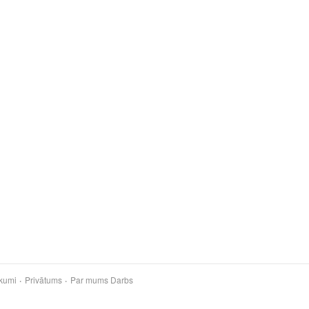
kumi
Privātums
Par mums
Darbs