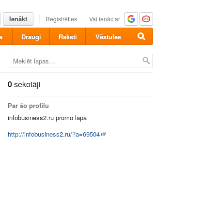
Ienākt
Reģistrēties
Vai ienāc ar
a
Draugi
Raksti
Vēstules
0
sekotāji
Par šo profilu
infobusiness2.ru promo lapa
http://infobusiness2.ru/?a=69504