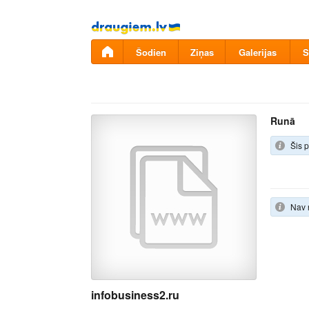
Pāriet
uz
saturu
Šodien
Ziņas
Galerijas
S
Runā
Šis p
Nav 
infobusiness2.ru