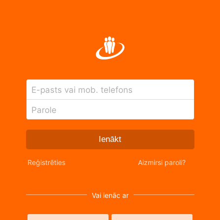
E-pasts vai mob. telefons
Parole
Ienākt
Reģistrēties
Aizmirsi paroli?
Vai ienāc ar