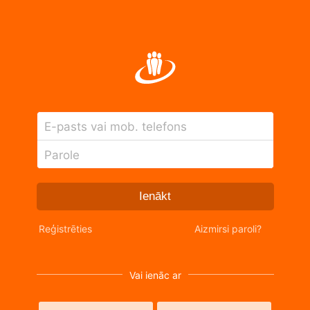
E-pasts vai mob. telefons
Parole
Ienākt
Reģistrēties
Aizmirsi paroli?
Vai ienāc ar