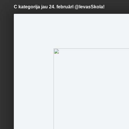
C kategorija jau 24. februārī @IevasSkola!
Pāriet
uz
saturu
Šodien
Ziņas
Galerijas
S
Ievas Skola
Sekot
Vel ir lai
Vēlies kļ
Sākumlapa
Ar Mums 