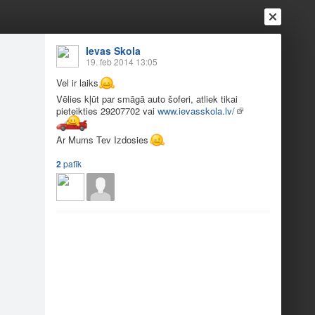
Ievas Skola
19. feb 2014 13:05
Vel ir laiks
Vēlies kļūt par smāgā auto šoferi, atliek tikai
pieteikties 29207702 vai
www.ievasskola.lv/
Ar Mums Tev Izdosies
Ienākt
Reģistrēties
Vai ienāc ar
2
patīk
a
Draugi
Raksti
Vēstules
ī @IevasSkola!
skola.lv