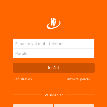
E-pasts vai mob. telefons
Parole
Ienākt
Reģistrēties
Aizmirsi paroli?
Vai ienāc ar