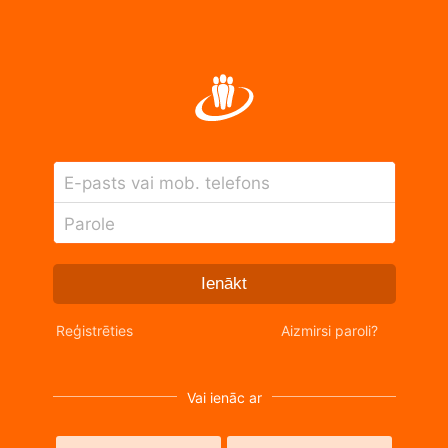
E-pasts vai mob. telefons
Parole
Ienākt
Reģistrēties
Aizmirsi paroli?
Vai ienāc ar