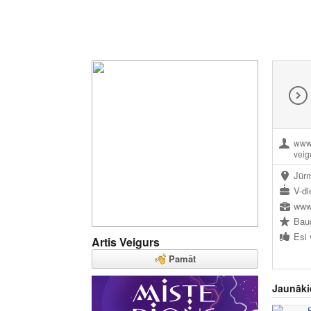
www.
vei
Jūr
V-di
www
Baud
Artis Veigurs
Pamāt
Jaunāki