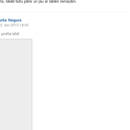
kta, ideāli būtu pāris un jau ar labām iemaņām.
Artis Veigurs
5. dec 2015 18:05
profila bildi