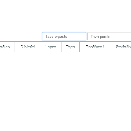
pēles
D-biedri
Lapas
Tops
Pasākumi
Statistik