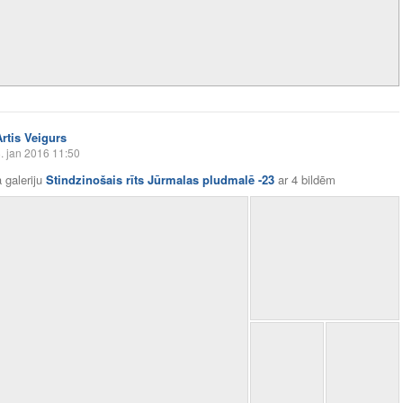
Artis Veigurs
. jan 2016 11:50
 galeriju
Stindzinošais rīts Jūrmalas pludmalē -23
ar
4 bildēm