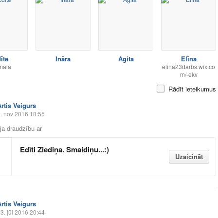
īte
Ināra
Agita
Elīna
mala
elina23darbs.wix.co
m/-ekv
Rādīt ieteikumus
Artis Veigurs
. nov 2016 18:55
āja draudzību ar
Edīti Ziediņa. Smaidiņu...:)
Uzaicināt
Artis Veigurs
3. jūl 2016 20:44