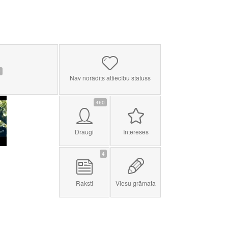
0
Nav norādīts attiecību statuss
460
Draugi
Intereses
4
Raksti
Viesu grāmata