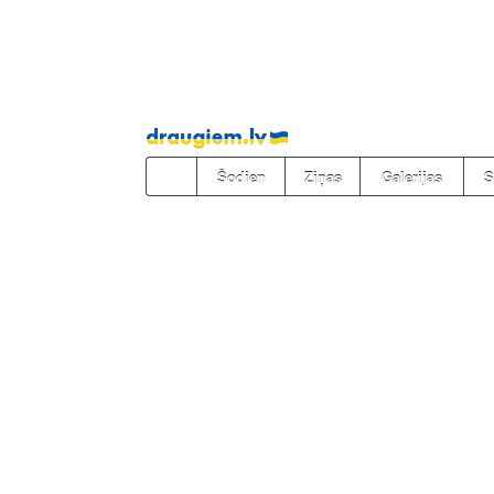
Pāriet
uz
saturu
Šodien
Ziņas
Galerijas
S