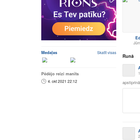
Ed
Jūr
Medaļas
Skatīt visas
Runā
1
Pēdējo reizi manīts
4. okt 2021 22:12
apstiprin
2