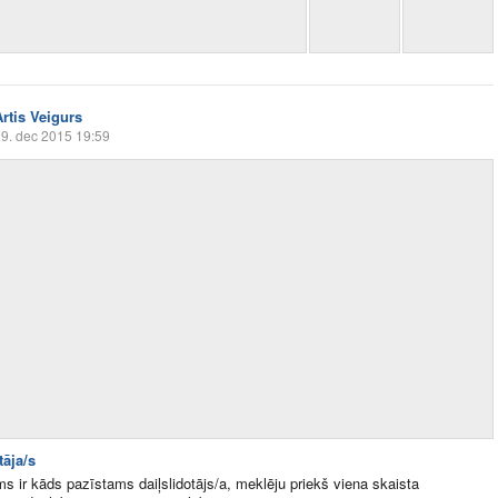
Artis Veigurs
9. dec 2015 19:59
tāja/s
ms ir kāds pazīstams daiļslidotājs/a, meklēju priekš viena skaista