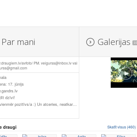
Par mani
Galerijas
1
draugiem.lv/avfoto/ PM. veigurss@inbox.lv vai
gurss@gmail.com
mala
ena: 17. jūnijs
.gandrs.lv
īt dzīvi!
Esi vienmēr pozitīvs/a :) Un atceries, neatkarīgi no tā, cik kļūdas Tu esi pieļāvis vai cik lēni Tu progresē, Tu joprojām esi par soli uz priekšu no tiem, kuri nemēģina vispār. Kurš nespēj atļauties būt vājš nekad nebūs stiprs.Kurš nespēj novērtēt, kas mums ir nekad nespēs būt laimīgs
e draugi
Skatīt visus (460)