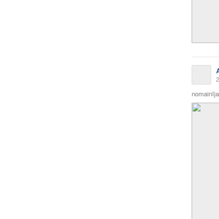
2
nomainīja 