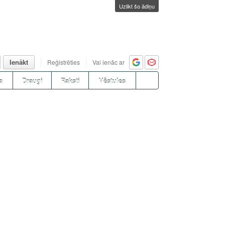
Uzlikt šo ādiņu
Ienākt
Reģistrēties
Vai ienāc ar
a
Draugi
Raksti
Vēstules