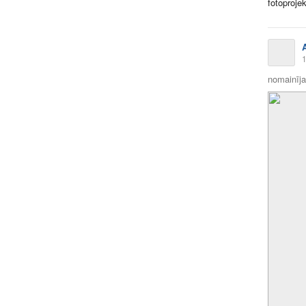
fotoproje
1
nomainīja 