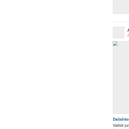
2
Daiļslido
Varbūt ju