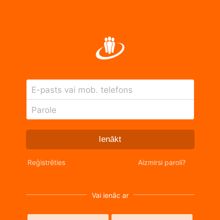
E-pasts vai mob. telefons
Parole
Ienākt
Reģistrēties
Aizmirsi paroli?
Vai ienāc ar