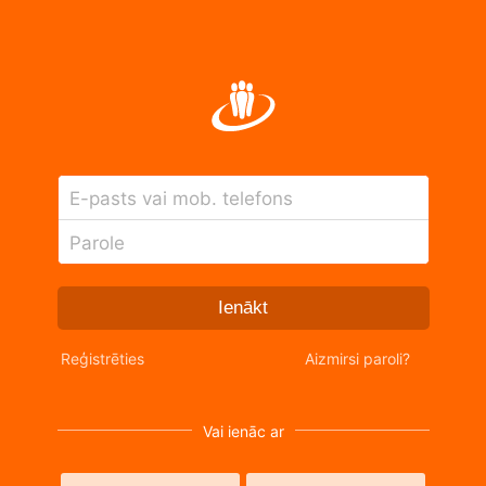
E-pasts vai mob. telefons
Parole
Ienākt
Reģistrēties
Aizmirsi paroli?
Vai ienāc ar