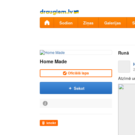
Pāriet
uz
saturu
Šodien
Ziņas
Galerijas
S
Runā
Home Made
2
Oficiālā lapa
Atzīmē un
Sekot
Ieteikt