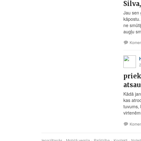
Silva
Jau sen 
kāpostu. 
ne smūti
augļu smū
Komen
2
priek
atsa
Kādā jan
kas atro
tuvums, 
virtenēm
Komen
Iepazīšanās
Mobilā versija
Palīdzība
Kontakti
Notei