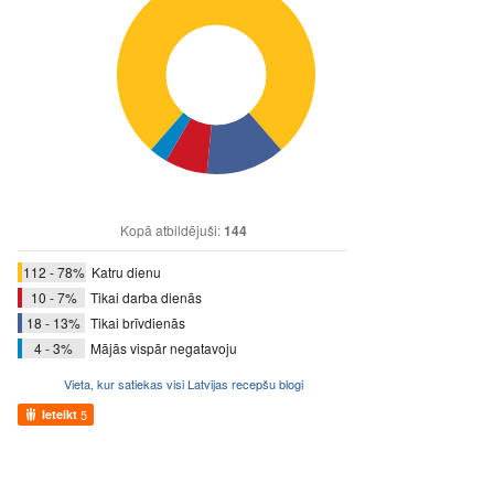
Kopā atbildējuši:
144
112 - 78%
Katru dienu
10 - 7%
Tikai darba dienās
18 - 13%
Tikai brīvdienās
4 - 3%
Mājās vispār negatavoju
Vieta, kur satiekas visi Latvijas recepšu blogi
Ieteikt
5