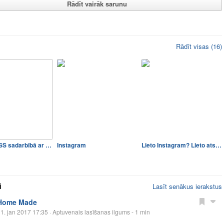
Rādīt vairāk sarunu
Rādīt visas (16)
KONKURSS sadarbībā ar Skīve…
Instagram
Lieto Instagram? Lieto atsl…
i
Lasīt senākus ierakstus
Home Made
1. jan 2017 17:35
· Aptuvenais lasīšanas ilgums - 1 min