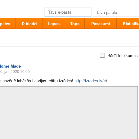
pēles
D-biedri
Lapas
Tops
Pasākumi
Statistik
Rādīt ieteikumus
Home Made
0. jan 2020 10:00
 novērtē labākās Latvijas teātru izrādes!
http://izrades.lv/