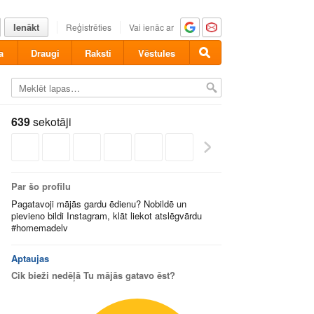
Ienākt
Reģistrēties
Vai ienāc ar
a
Draugi
Raksti
Vēstules
639
sekotāji
Par šo profilu
Pagatavoji mājās gardu ēdienu? Nobildē un
pievieno bildi Instagram, klāt liekot atslēgvārdu
#homemadelv
Aptaujas
Cik bieži nedēļā Tu mājās gatavo ēst?