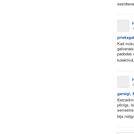
sestdiena
1
prieksga
Kad mūsu 
galvenais
padodas 
kolektīvā
9
garsigi,
Ķeizaršma
pilnīgs, 
semestra 
bija noilg