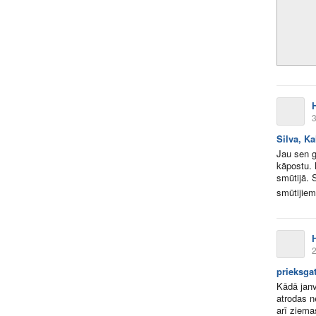
3
Silva, K
Jau sen g
kāpostu. B
smūtijā. 
smūtijiem,
2
prieksga
Kādā janv
atrodas n
arī ziema