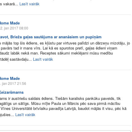
s vakarā...
Lasīt vairāk
Home Made
2. jan 2017 08:00
tavot, Brieža gaļas sautējums ar ananāsiem un pupiņām
mājās top šis ēdiens, es kļūstu par virtuves palīdzi un dārzeņu mizotāju, jo
 pavārs tad ir mans vīrs. Lai kā es spurotos pretī, gaļas ēdieni viņam
daudz labāk nekā man. Receptes sākumi meklējami mūsu medību
,tādēļ sastāvdaļu...
Lasīt vairāk
Home Made
. jan 2017 21:56
 Ķeizaršmarns
rns ir austriešu saldais ēdiens. Tiešām karalisks pankūku paveids, tik
bagātīgs un sātīgs. Mūsu mīļie Paula un Mārcis pēc sava pirmā mācību
Vīnes Universitātē brīvlaiku pavadīja Latvijā, baudot mājās it visu, pēc kā
ojušies...
Lasīt vairāk