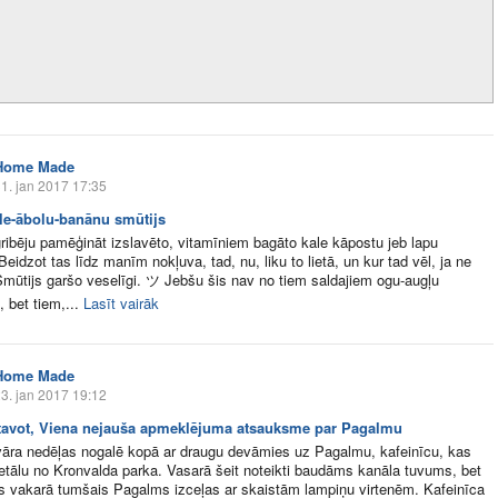
Home Made
1. jan 2017 17:35
ale-ābolu-banānu smūtijs
ribēju pamēģināt izslavēto, vitamīniem bagāto kale kāpostu jeb lapu
eidzot tas līdz manīm nokļuva, tad, nu, liku to lietā, un kur tad vēl, ja ne
Smūtijs garšo veselīgi. ツ Jebšu šis nav no tiem saldajiem ogu-augļu
 bet tiem,...
Lasīt vairāk
Home Made
3. jan 2017 19:12
tavot, Viena nejauša apmeklējuma atsauksme par Pagalmu
āra nedēļas nogalē kopā ar draugu devāmies uz Pagalmu, kafeinīcu, kas
etālu no Kronvalda parka. Vasarā šeit noteikti baudāms kanāla tuvums, bet
s vakarā tumšais Pagalms izceļas ar skaistām lampiņu virtenēm. Kafeinīca