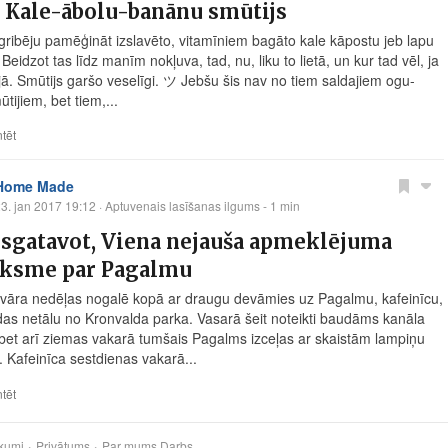
, Kale-ābolu-banānu smūtijs
gribēju pamēģināt izslavēto, vitamīniem bagāto kale kāpostu jeb lapu
Beidzot tas līdz manīm nokļuva, tad, nu, liku to lietā, un kur tad vēl, ja
jā. Smūtijs garšo veselīgi. ツ Jebšu šis nav no tiem saldajiem ogu-
tijiem, bet tiem,...
tēt
Home Made
3. jan 2017 19:12
· Aptuvenais lasīšanas ilgums - 1 min
sgatavot, Viena nejauša apmeklējuma
uksme par Pagalmu
vāra nedēļas nogalē kopā ar draugu devāmies uz Pagalmu, kafeinīcu,
das netālu no Kronvalda parka. Vasarā šeit noteikti baudāms kanāla
bet arī ziemas vakarā tumšais Pagalms izceļas ar skaistām lampiņu
. Kafeinīca sestdienas vakarā...
tēt
kumi
Privātums
Par mums
Darbs