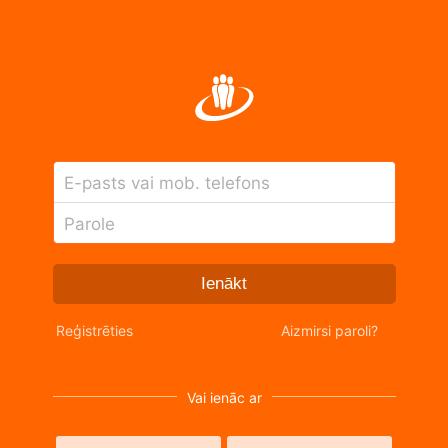
E-pasts vai mob. telefons
Parole
Ienākt
Reģistrēties
Aizmirsi paroli?
Vai ienāc ar