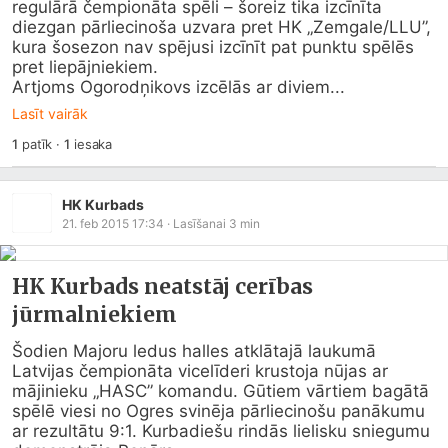
regulārā čempionāta spēli – šoreiz tika izcīnīta 
diezgan pārliecinoša uzvara pret HK „Zemgale/LLU”, 
kura šosezon nav spējusi izcīnīt pat punktu spēlēs 
pret liepājniekiem.

Artjoms Ogorodņikovs izcēlās ar diviem...
Lasīt vairāk
1
patīk
·
1
iesaka
HK Kurbads
21. feb 2015 17:34
· Lasīšanai
3
min
HK Kurbads neatstāj cerības
jūrmalniekiem
Šodien Majoru ledus halles atklātajā laukumā 
Latvijas čempionāta vicelīderi krustoja nūjas ar 
mājinieku „HASC” komandu. Gūtiem vārtiem bagātā 
spēlē viesi no Ogres svinēja pārliecinošu panākumu 
ar rezultātu 9:1. Kurbadiešu rindās lielisku sniegumu 