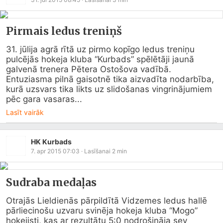
Pirmais ledus treniņš
31. jūlija agrā rītā uz pirmo kopīgo ledus treniņu 
pulcējās hokeja kluba “Kurbads” spēlētāji jaunā 
galvenā trenera Pētera Ostošova vadībā. 
Entuziasma pilnā gaisotnē tika aizvadīta nodarbība, 
kurā uzsvars tika likts uz slidošanas vingrinājumiem 
pēc gara vasaras...
Lasīt vairāk
HK Kurbads
7. apr 2015 07:03
· Lasīšanai
2
min
Sudraba medaļas
Otrajās Lieldienās pārpildītā Vidzemes ledus hallē 
pārliecinošu uzvaru svinēja hokeja kluba “Mogo” 
hokejisti, kas ar rezultātu 5:0 nodrošināja sev 