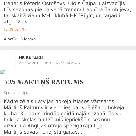
treneris Pēteris Ostošovs. Uldis Čalpa ir aizvadījis 
trīs sezonas pie galvenā trenera Leonīda Tambijeva, 
tai skaitā vienu MHL klubā HK “Rīga”, un tagad ir 
atgriezies...
Lasīt vairāk
4
patīk
·
6
iesaka
HK Kurbads
27. nov 2016 00:18
· Lasīšanai
2
min
#25 MĀRTIŅŠ RAITUMS
Sports un atpūta
Kādreizējais Latvijas hokeja izlases vārtsargs 
Mārtiņš Raitums ir vienojies par spēlēšanu hokeja 
kluba “Kurbads” rindās gaidāmajā sezonā. Talsu 
hokeja skolas audzēknis iepriekšējo sezonu 
aizvadīja Anglijas otrajā spēcīgākajā līgā.

Mārtiņš savas hokejista gaitas...