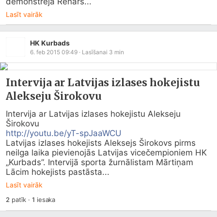
demonstrēja Renārs...
Lasīt vairāk
HK Kurbads
6. feb 2015 09:49
· Lasīšanai
3
min
Intervija ar Latvijas izlases hokejistu
Alekseju Širokovu
Intervija ar Latvijas izlases hokejistu Alekseju 
http://youtu.be/yT-spJaaWCU
Latvijas izlases hokejists Aleksejs Širokovs pirms 
neilga laika pievienojās Latvijas vicečempioniem HK 
„Kurbads”. Intervijā sporta žurnālistam Mārtiņam 
Lācim hokejists pastāsta...
Lasīt vairāk
2
patīk
·
1
iesaka