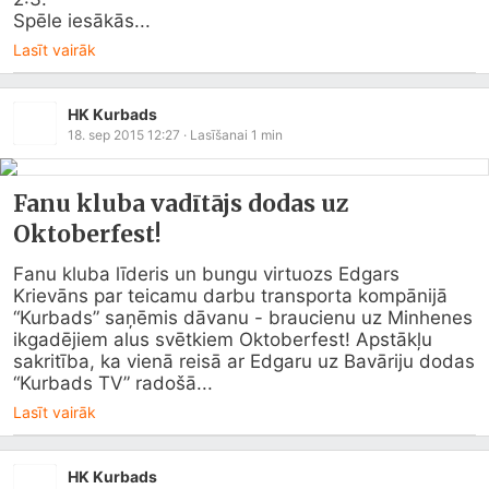
Spēle iesākās...
Lasīt vairāk
HK Kurbads
18. sep 2015 12:27
· Lasīšanai
1
min
Fanu kluba vadītājs dodas uz
Oktoberfest!
Fanu kluba līderis un bungu virtuozs Edgars 
Krievāns par teicamu darbu transporta kompānijā 
“Kurbads” saņēmis dāvanu - braucienu uz Minhenes 
ikgadējiem alus svētkiem Oktoberfest! Apstākļu 
sakritība, ka vienā reisā ar Edgaru uz Bavāriju dodas 
“Kurbads TV” radošā...
Lasīt vairāk
HK Kurbads