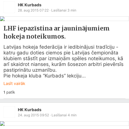
HK Kurbads
28. aug 2015 07:22
· Lasīšanai
3
min
LHF iepazīstina ar jauninājumiem
hokeja noteikumos.
Latvijas hokeja federācija ir iedibinājusi tradīciju - 
katru gadu doties ciemos pie Latvijas čempionāta 
klubiem stāstīt par izmaiņām spēles noteikumos, kā 
arī skaidrot nianses, kurām šosezon arbitri pievērsīs 
pastiprinātu uzmanību.

Pie hokeja kluba “Kurbads” lekciju...
Lasīt vairāk
1
patīk
HK Kurbads
24. aug 2015 09:52
· Lasīšanai
4
min