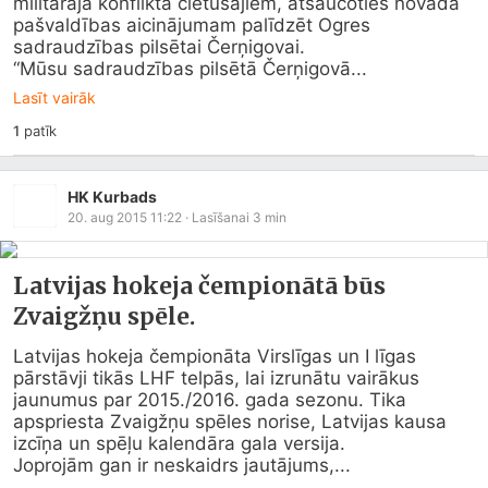
militārajā konfliktā cietušajiem, atsaucoties novada 
pašvaldības aicinājumam palīdzēt Ogres 
sadraudzības pilsētai Čerņigovai.

“Mūsu sadraudzības pilsētā Čerņigovā...
Lasīt vairāk
1
patīk
HK Kurbads
20. aug 2015 11:22
· Lasīšanai
3
min
Latvijas hokeja čempionātā būs
Zvaigžņu spēle.
Latvijas hokeja čempionāta Virslīgas un I līgas 
pārstāvji tikās LHF telpās, lai izrunātu vairākus 
jaunumus par 2015./2016. gada sezonu. Tika 
apspriesta Zvaigžņu spēles norise, Latvijas kausa 
izcīņa un spēļu kalendāra gala versija.

Joprojām gan ir neskaidrs jautājums,...