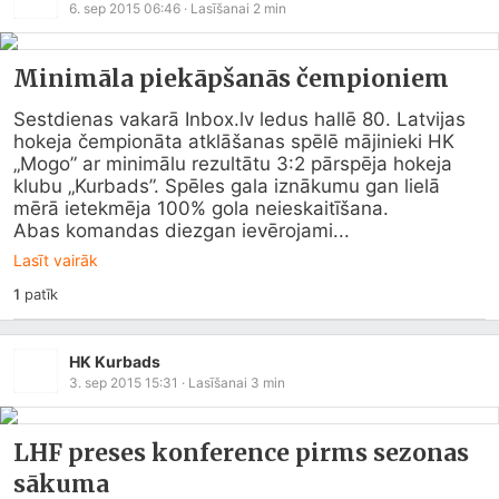
6. sep 2015 06:46
· Lasīšanai
2
min
Minimāla piekāpšanās čempioniem
Sestdienas vakarā 
Inbox.lv
 ledus hallē 80. Latvijas 
hokeja čempionāta atklāšanas spēlē mājinieki HK 
„Mogo” ar minimālu rezultātu 3:2 pārspēja hokeja 
klubu „Kurbads”. Spēles gala iznākumu gan lielā 
mērā ietekmēja 100% gola neieskaitīšana.

Abas komandas diezgan ievērojami...
Lasīt vairāk
1
patīk
HK Kurbads
3. sep 2015 15:31
· Lasīšanai
3
min
LHF preses konference pirms sezonas
sākuma