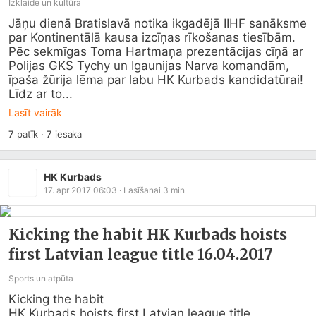
Izklaide un kultūra
Jāņu dienā Bratislavā notika ikgadējā IIHF sanāksme 
par Kontinentālā kausa izcīņas rīkošanas tiesībām. 
Pēc sekmīgas Toma Hartmaņa prezentācijas cīņā ar 
Polijas GKS Tychy un Igaunijas Narva komandām, 
īpaša žūrija lēma par labu HK Kurbads kandidatūrai!

Līdz ar to...
Lasīt vairāk
7
patīk
·
7
iesaka
HK Kurbads
17. apr 2017 06:03
· Lasīšanai
3
min
Kicking the habit HK Kurbads hoists
first Latvian league title 16.04.2017
Sports un atpūta
Kicking the habit

HK Kurbads hoists first Latvian league title
