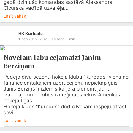
gadā dzimušo komandas sastāvā Aleksandra 
Cicurska vadībā uzvarēja...
Lasīt vairāk
HK Kurbads
1. sep 2015 12:07
· Lasīšanai
2
min
Novēlam labu ceļamaizi Jānim
Bērziņam
Pēdējo divu sezonu hokeja kluba “Kurbads” viens no 
fanu iecienītākajiem uzbrucējiem, nepiekāpīgais 
Jānis Bērziņš ir izlēmis karjerā pieņemt jaunu 
izaicinājumu – doties izmēģināt spēkus Amerikas 
hokeja līgās.

Hokeja klubs “Kurbads” dod cilvēkam iespēju atrast 
sevi...
Lasīt vairāk