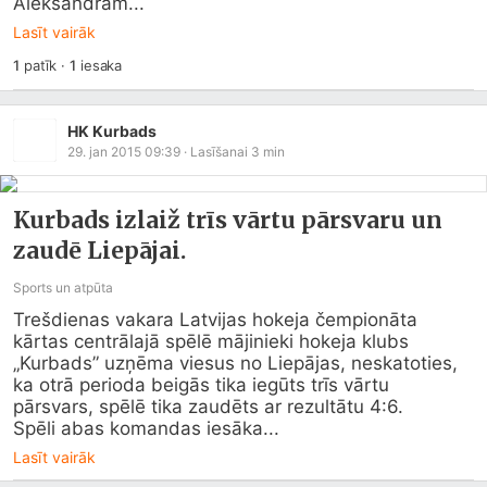
Aleksandram...
Lasīt vairāk
1
patīk
·
1
iesaka
HK Kurbads
29. jan 2015 09:39
· Lasīšanai
3
min
Kurbads izlaiž trīs vārtu pārsvaru un
zaudē Liepājai.
Sports un atpūta
Trešdienas vakara Latvijas hokeja čempionāta 
kārtas centrālajā spēlē mājinieki hokeja klubs 
„Kurbads” uzņēma viesus no Liepājas, neskatoties, 
ka otrā perioda beigās tika iegūts trīs vārtu 
pārsvars, spēlē tika zaudēts ar rezultātu 4:6.

Spēli abas komandas iesāka...
Lasīt vairāk