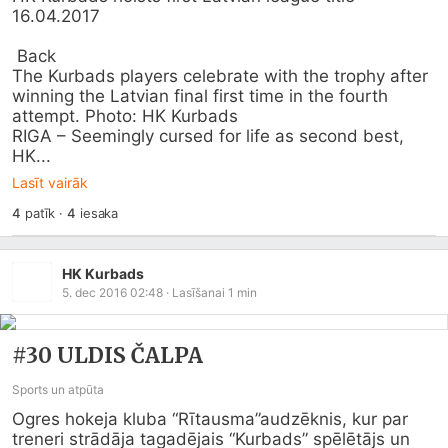
16.04.2017

 Back

The Kurbads players celebrate with the trophy after 
winning the Latvian final first time in the fourth 
attempt. Photo: HK Kurbads

RIGA – Seemingly cursed for life as second best, 
HK...
Lasīt vairāk
4
patīk
·
4
iesaka
HK Kurbads
5. dec 2016 02:48
· Lasīšanai
1
min
#30 ULDIS ČALPA
Sports un atpūta
Ogres hokeja kluba “Rītausma”audzēknis, kur par 
treneri strādāja tagadējais “Kurbads” spēlētājs un 