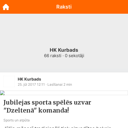
Raksti
HK Kurbads
66
raksti ·
0
sekotāji
HK Kurbads
25. jūl 2017 12:11
· Lasīšanai
2
min
Jubilejas sporta spēlēs uzvar
"Dzeltenā" komanda!
Sports un atpūta