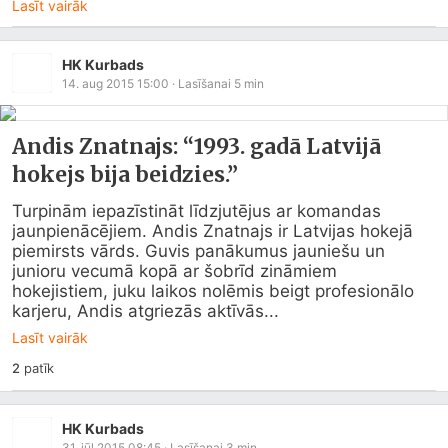
Lasīt vairāk
HK Kurbads
14. aug 2015 15:00
· Lasīšanai
5
min
Andis Znatnajs: “1993. gadā Latvijā
hokejs bija beidzies.”
Turpinām iepazīstināt līdzjutējus ar komandas 
jaunpienācējiem. Andis Znatnajs ir Latvijas hokejā 
piemirsts vārds. Guvis panākumus jauniešu un 
junioru vecumā kopā ar šobrīd zināmiem 
hokejistiem, juku laikos nolēmis beigt profesionālo 
karjeru, Andis atgriezās aktīvās...
Lasīt vairāk
2
patīk
HK Kurbads
31. jūl 2015 08:45
· Lasīšanai
3
min