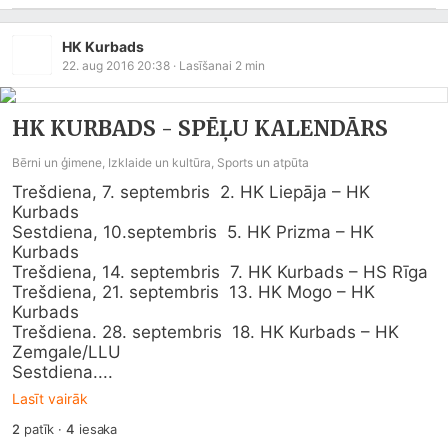
HK Kurbads
22. aug 2016 20:38
· Lasīšanai
2
min
HK KURBADS - SPĒĻU KALENDĀRS
Bērni un ģimene, Izklaide un kultūra, Sports un atpūta
Trešdiena, 7. septembris  2. HK Liepāja – HK 
Kurbads

Sestdiena, 10.septembris  5. HK Prizma – HK 
Kurbads

Trešdiena, 14. septembris  7. HK Kurbads – HS Rīga

Trešdiena, 21. septembris  13. HK Mogo – HK 
Kurbads

Trešdiena. 28. septembris  18. HK Kurbads – HK 
Zemgale/LLU

Sestdiena....
Lasīt vairāk
2
patīk
·
4
iesaka