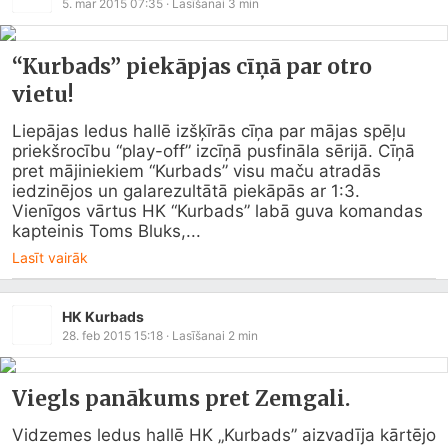
5. mar 2015 07:35
· Lasīšanai
3
min
“Kurbads” piekāpjas cīņā par otro
vietu!
Liepājas ledus hallē izšķīrās cīņa par mājas spēļu 
priekšrocību “play-off” izcīņā pusfināla sērijā. Cīņā 
pret mājiniekiem “Kurbads” visu maču atradās 
iedzinējos un galarezultātā piekāpās ar 1:3.

Vienīgos vārtus HK “Kurbads” labā guva komandas 
kapteinis Toms Bluks,...
Lasīt vairāk
HK Kurbads
28. feb 2015 15:18
· Lasīšanai
2
min
Viegls panākums pret Zemgali.
Vidzemes ledus hallē HK „Kurbads” aizvadīja kārtējo 