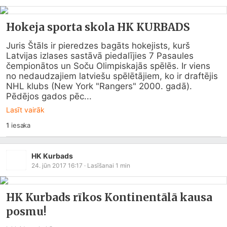
Hokeja sporta skola HK KURBADS
Juris Štāls ir pieredzes bagāts hokejists, kurš 
Latvijas izlases sastāvā piedalījies 7 Pasaules 
čempionātos un Soču Olimpiskajās spēlēs. Ir viens 
no nedaudzajiem latviešu spēlētājiem, ko ir draftējis 
NHL klubs (New York "Rangers" 2000. gadā). 
Pēdējos gados pēc...
Lasīt vairāk
1
iesaka
HK Kurbads
24. jūn 2017 16:17
· Lasīšanai
1
min
HK Kurbads rīkos Kontinentālā kausa
posmu!