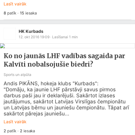
Lasīt vairāk
8
patīk
·
15
iesaka
HK Kurbads
12. okt 2016 19:09
· Lasīšanai
1
min
Ko no jaunās LHF vadības sagaida par
Kalvīti nobalsojušie biedri?
Sports un atpūta
Andis PIKĀNS, hokeja klubs "Kurbads":

"Domāju, ka jaunie LHF pārstāvji savus pirmos 
darbus paši jau ir deklarējuši. Sakārtot izlases 
jautājumus, sakārtot Latvijas Virslīgas čempionātu 
un Latvijas bērnu un jauniešu čempionātu. Tāpat arī 
sakārtot pārejas jauniešu...
Lasīt vairāk
2
patīk
·
2
iesaka