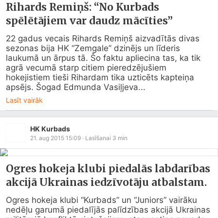
Rihards Remiņš: “No Kurbads
spēlētājiem var daudz mācīties”
22 gadus vecais Rihards Remiņš aizvadītās divas 
sezonas bija HK “Zemgale” dzinējs un līderis 
laukumā un ārpus tā. Šo faktu apliecina tas, ka tik 
agrā vecumā starp citiem pieredzējušiem 
hokejistiem tieši Rihardam tika uzticēts kapteiņa 
apsējs. Šogad Edmunda Vasiļjeva...
Lasīt vairāk
HK Kurbads
21. aug 2015 15:09
· Lasīšanai
3
min
Ogres hokeja klubi piedalās labdarības
akcijā Ukrainas iedzīvotāju atbalstam.
Ogres hokeja klubi “Kurbads” un “Juniors” vairāku 
nedēļu garumā piedalījās palīdzības akcijā Ukrainas 