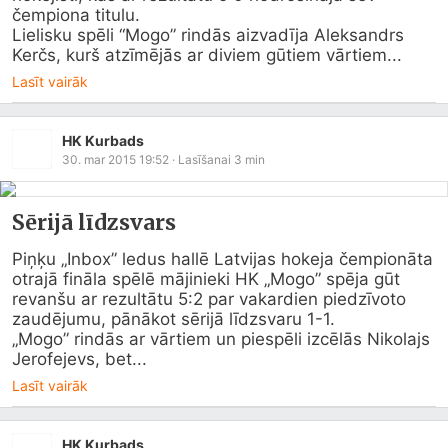
čempiona titulu.

Lielisku spēli “Mogo” rindās aizvadīja Aleksandrs 
Kerčs, kurš atzīmējās ar diviem gūtiem vārtiem...
Lasīt vairāk
HK Kurbads
30. mar 2015 19:52
· Lasīšanai
3
min
Sērijā līdzsvars
Piņķu „Inbox” ledus hallē Latvijas hokeja čempionāta 
otrajā fināla spēlē mājinieki HK „Mogo” spēja gūt 
revanšu ar rezultātu 5:2 par vakardien piedzīvoto 
zaudējumu, pānākot sērijā līdzsvaru 1-1.

„Mogo” rindās ar vārtiem un piespēli izcēlās Nikolajs 
Jerofejevs, bet...
Lasīt vairāk
HK Kurbads