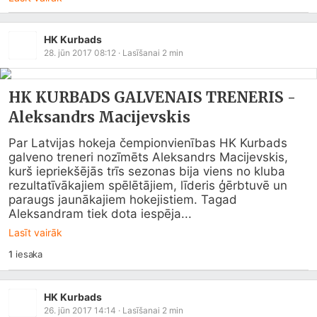
HK Kurbads
28. jūn 2017 08:12
· Lasīšanai
2
min
HK KURBADS GALVENAIS TRENERIS -
Aleksandrs Macijevskis
Par Latvijas hokeja čempionvienības HK Kurbads 
galveno treneri nozīmēts Aleksandrs Macijevskis, 
kurš iepriekšējās trīs sezonas bija viens no kluba 
rezultatīvākajiem spēlētājiem, līderis ģērbtuvē un 
paraugs jaunākajiem hokejistiem. Tagad 
Aleksandram tiek dota iespēja...
Lasīt vairāk
1
iesaka
HK Kurbads
26. jūn 2017 14:14
· Lasīšanai
2
min