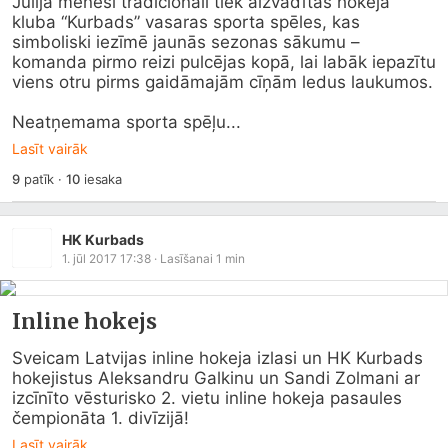
Jūlija mēnesī tradicionāli tiek aizvadītas hokeja 
kluba “Kurbads” vasaras sporta spēles, kas 
simboliski iezīmē jaunās sezonas sākumu – 
komanda pirmo reizi pulcējas kopā, lai labāk iepazītu 
viens otru pirms gaidāmajām cīņām ledus laukumos.

Neatņemama sporta spēļu...
Lasīt vairāk
9
patīk
·
10
iesaka
HK Kurbads
1. jūl 2017 17:38
· Lasīšanai
1
min
Inline hokejs
Sveicam Latvijas inline hokeja izlasi un HK Kurbads 
hokejistus Aleksandru Galkinu un Sandi Zolmani ar 
izcīnīto vēsturisko 2. vietu inline hokeja pasaules 
čempionāta 1. divīzijā!
Lasīt vairāk