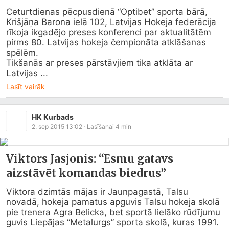
Ceturtdienas pēcpusdienā “Optibet” sporta bārā, 
Krišjāņa Barona ielā 102, Latvijas Hokeja federācija 
rīkoja ikgadējo preses konferenci par aktualitātēm 
pirms 80. Latvijas hokeja čempionāta atklāšanas 
spēlēm.

Tikšanās ar preses pārstāvjiem tika atklāta ar 
Latvijas ...
Lasīt vairāk
HK Kurbads
2. sep 2015 13:02
· Lasīšanai
4
min
Viktors Jasjonis: “Esmu gatavs
aizstāvēt komandas biedrus”
Viktora dzimtās mājas ir Jaunpagastā, Talsu 
novadā, hokeja pamatus apguvis Talsu hokeja skolā 
pie trenera Agra Belicka, bet sportā lielāko rūdījumu 
guvis Liepājas “Metalurgs” sporta skolā, kuras 1991. 