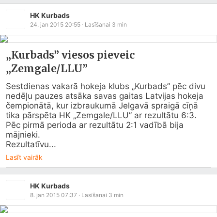
HK Kurbads
24. jan 2015 20:55
· Lasīšanai
3
min
„Kurbads” viesos pieveic
„Zemgale/LLU”
Sestdienas vakarā hokeja klubs „Kurbads” pēc divu 
nedēļu pauzes atsāka savas gaitas Latvijas hokeja 
čempionātā, kur izbraukumā Jelgavā spraigā cīņā  
tika pārspēta HK „Zemgale/LLU” ar rezultātu 6:3. 
Pēc pirmā perioda ar rezultātu 2:1 vadībā bija 
mājnieki.

Rezultatīvu...
Lasīt vairāk
HK Kurbads
8. jan 2015 07:37
· Lasīšanai
3
min