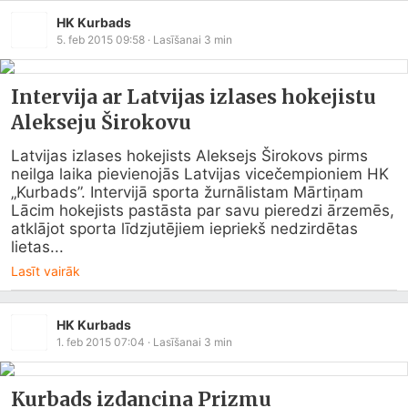
HK Kurbads
5. feb 2015 09:58
· Lasīšanai
3
min
Intervija ar Latvijas izlases hokejistu
Alekseju Širokovu
Latvijas izlases hokejists Aleksejs Širokovs pirms 
neilga laika pievienojās Latvijas vicečempioniem HK 
„Kurbads”. Intervijā sporta žurnālistam Mārtiņam 
Lācim hokejists pastāsta par savu pieredzi ārzemēs, 
atklājot sporta līdzjutējiem iepriekš nedzirdētas 
lietas...
Lasīt vairāk
HK Kurbads
1. feb 2015 07:04
· Lasīšanai
3
min
Kurbads izdancina Prizmu