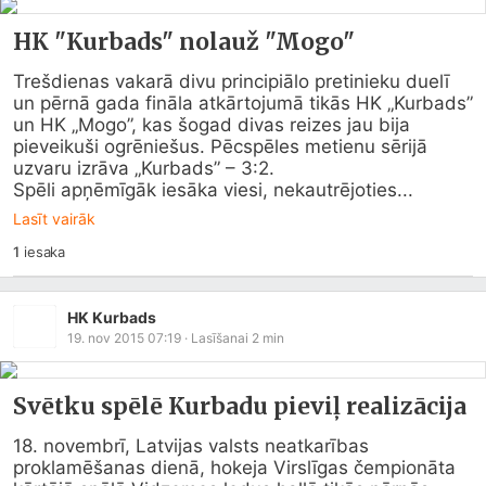
HK "Kurbads" nolauž "Mogo"
Trešdienas vakarā divu principiālo pretinieku duelī 
un pērnā gada fināla atkārtojumā tikās HK „Kurbads” 
un HK „Mogo”, kas šogad divas reizes jau bija 
pieveikuši ogrēniešus. Pēcspēles metienu sērijā 
uzvaru izrāva „Kurbads” – 3:2.

Spēli apņēmīgāk iesāka viesi, nekautrējoties...
Lasīt vairāk
1
iesaka
HK Kurbads
19. nov 2015 07:19
· Lasīšanai
2
min
Svētku spēlē Kurbadu pieviļ realizācija
18. novembrī, Latvijas valsts neatkarības 
proklamēšanas dienā, hokeja Virslīgas čempionāta 