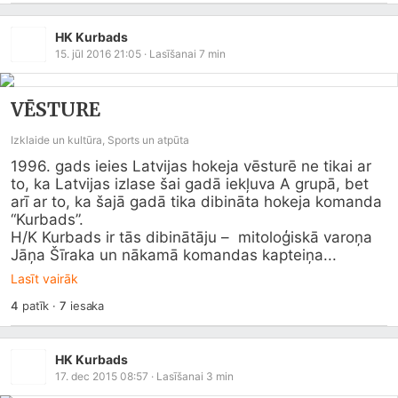
HK Kurbads
15. jūl 2016 21:05
· Lasīšanai
7
min
VĒSTURE
Izklaide un kultūra, Sports un atpūta
1996. gads ieies Latvijas hokeja vēsturē ne tikai ar 
to, ka Latvijas izlase šai gadā iekļuva A grupā, bet 
arī ar to, ka šajā gadā tika dibināta hokeja komanda 
“Kurbads”.

H/K Kurbads ir tās dibinātāju –  mitoloģiskā varoņa 
Jāņa Šīraka un nākamā komandas kapteiņa...
Lasīt vairāk
4
patīk
·
7
iesaka
HK Kurbads
17. dec 2015 08:57
· Lasīšanai
3
min