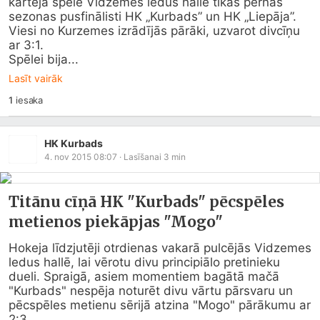
kārtējā spēlē Vidzemes ledus hallē tikās pērnās 
sezonas pusfinālisti HK „Kurbads” un HK „Liepāja”. 
Viesi no Kurzemes izrādījās pārāki, uzvarot divcīņu 
ar 3:1.

Spēlei bija...
Lasīt vairāk
1
iesaka
HK Kurbads
4. nov 2015 08:07
· Lasīšanai
3
min
Titānu cīņā HK "Kurbads" pēcspēles
metienos piekāpjas "Mogo"
Hokeja līdzjutēji otrdienas vakarā pulcējās Vidzemes 
ledus hallē, lai vērotu divu principiālo pretinieku 
dueli. Spraigā, asiem momentiem bagātā mačā 
"Kurbads" nespēja noturēt divu vārtu pārsvaru un 
pēcspēles metienu sērijā atzina "Mogo" pārākumu ar 
2:3.
