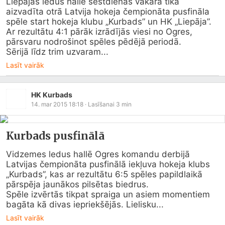
Liepājas ledus hallē sestdienas vakarā tika 
aizvadīta otrā Latvija hokeja čempionāta pusfināla 
spēle start hokeja klubu „Kurbads” un HK „Liepāja”. 
Ar rezultātu 4:1 pārāk izrādījās viesi no Ogres, 
pārsvaru nodrošinot spēles pēdējā periodā.

Sērijā līdz trim uzvaram...
Lasīt vairāk
HK Kurbads
14. mar 2015 18:18
· Lasīšanai
3
min
Kurbads pusfinālā
Vidzemes ledus hallē Ogres komandu derbijā 
Latvijas čempionāta pusfinālā iekļuva hokeja klubs 
„Kurbads”, kas ar rezultātu 6:5 spēles papildlaikā 
pārspēja jaunākos pilsētas biedrus.

Spēle izvērtās tikpat spraiga un asiem momentiem 
bagāta kā divas iepriekšējās. Lielisku...
Lasīt vairāk