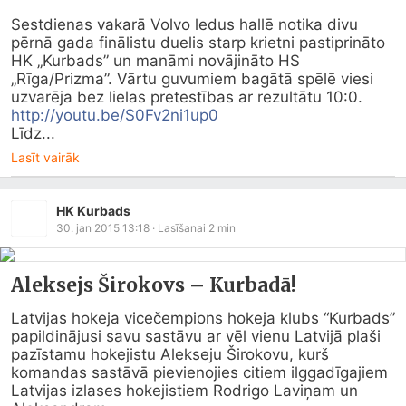
Sestdienas vakarā Volvo ledus hallē notika divu 
pērnā gada finālistu duelis starp krietni pastiprināto 
HK „Kurbads” un manāmi novājināto HS 
„Rīga/Prizma”. Vārtu guvumiem bagātā spēlē viesi 
http://youtu.be/S0Fv2ni1up0
Līdz...
Lasīt vairāk
HK Kurbads
30. jan 2015 13:18
· Lasīšanai
2
min
Aleksejs Širokovs – Kurbadā!
Latvijas hokeja vicečempions hokeja klubs “Kurbads” 
papildinājusi savu sastāvu ar vēl vienu Latvijā plaši 
pazīstamu hokejistu Alekseju Širokovu, kurš 
komandas sastāvā pievienojies citiem ilggadīgajiem 
Latvijas izlases hokejistiem Rodrigo Laviņam un 