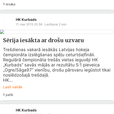
1
iesaka
HK Kurbads
11. mar 2015 20:56
· Lasīšanai
2
min
Sērija iesākta ar drošu uzvaru
Trešdienas vakarā iesākās Latvijas hokeja 
čempionāta izslēgšanas spēļu ceturtdaļfināli. 
Regulārā čempionāta trešās vietas ieguvēji HK 
„Kurbads” savās mājās ar rezultātu 5:1 pieveica 
„Ogre/Sāga97” vienību, drošu pārsvaru iegūstot tikai 
noslēdzošajā trešdaļā.

HK...
Lasīt vairāk
1
patīk
HK Kurbads