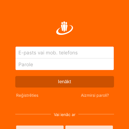
E-pasts vai mob. telefons
Parole
Ienākt
Reģistrēties
Aizmirsi paroli?
Vai ienāc ar