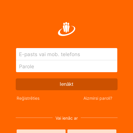
E-pasts vai mob. telefons
Parole
Ienākt
Reģistrēties
Aizmirsi paroli?
Vai ienāc ar