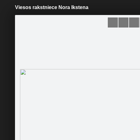
Viesos rakstniece Nora Ikstena
Pāriet
uz
saturu
Šodien
Ziņas
Galerijas
S
Gulbenes novada bibliotēka
Sekot
Sākumlapa