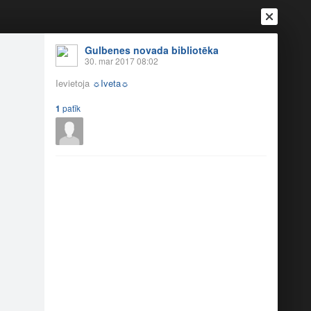
Gulbenes novada bibliotēka
30. mar 2017 08:02
Ievietoja
☼Iveta☼
1
patīk
Ienākt
Reģistrēties
Vai ienāc ar
a
Draugi
Raksti
Vēstules
a Ikstena