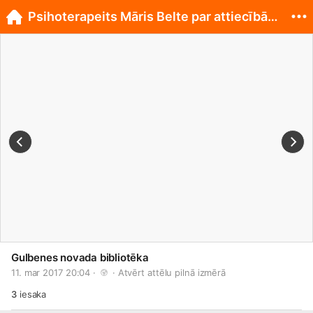
Psihoterapeits Māris Belte par attiecībām ģimenē
Gulbenes novada bibliotēka
11. mar 2017 20:04 · 
 · 
Atvērt attēlu pilnā izmērā
3
iesaka