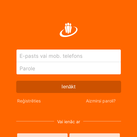
E-pasts vai mob. telefons
Parole
Ienākt
Reģistrēties
Aizmirsi paroli?
Vai ienāc ar