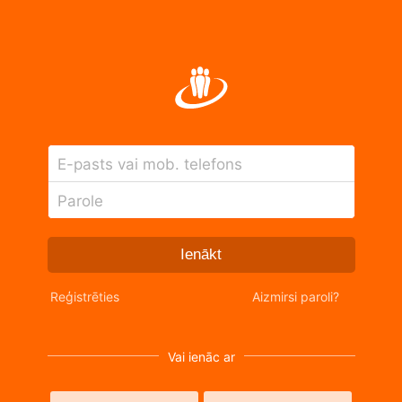
E-pasts vai mob. telefons
Parole
Ienākt
Reģistrēties
Aizmirsi paroli?
Vai ienāc ar