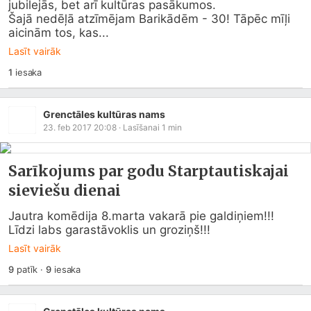
jubilejās, bet arī kultūras pasākumos. 

Šajā nedēļā atzīmējam Barikādēm - 30! Tāpēc mīļi 
aicinām tos, kas...
Lasīt vairāk
1
iesaka
Grenctāles kultūras nams
23. feb 2017 20:08
· Lasīšanai
1
min
Sarīkojums par godu Starptautiskajai
sieviešu dienai
Jautra komēdija 8.marta vakarā pie galdiņiem!!! 
Līdzi labs garastāvoklis un groziņš!!!
Lasīt vairāk
9
patīk
·
9
iesaka