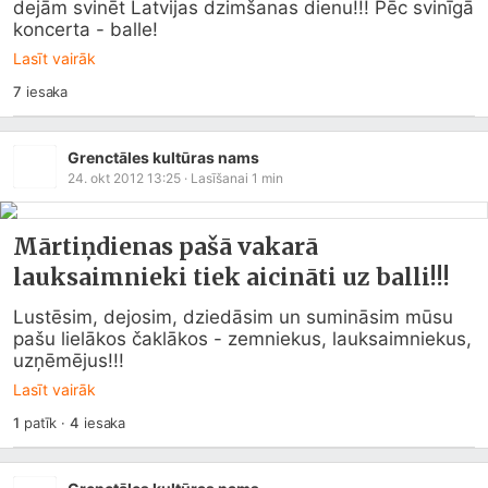
dejām svinēt Latvijas dzimšanas dienu!!! Pēc svinīgā 
koncerta - balle!
Lasīt vairāk
7
iesaka
Grenctāles kultūras nams
24. okt 2012 13:25
· Lasīšanai
1
min
Mārtiņdienas pašā vakarā
lauksaimnieki tiek aicināti uz balli!!!
Lustēsim, dejosim, dziedāsim un sumināsim mūsu 
pašu lielākos čaklākos - zemniekus, lauksaimniekus, 
uzņēmējus!!!
Lasīt vairāk
1
patīk
·
4
iesaka