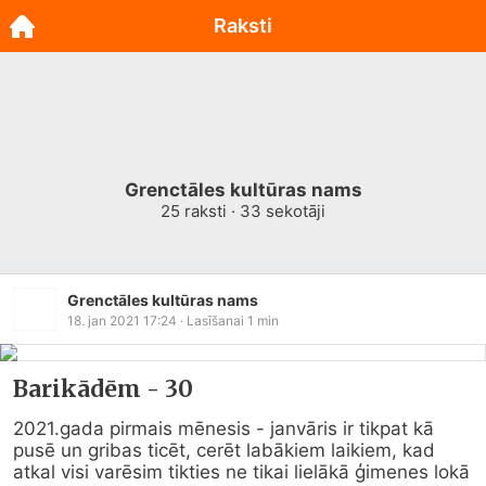
Raksti
Grenctāles kultūras nams
25
raksti ·
33
sekotāji
Grenctāles kultūras nams
18. jan 2021 17:24
· Lasīšanai
1
min
Barikādēm - 30
2021.gada pirmais mēnesis - janvāris ir tikpat kā 
pusē un gribas ticēt, cerēt labākiem laikiem, kad 
atkal visi varēsim tikties ne tikai lielākā ģimenes lokā 