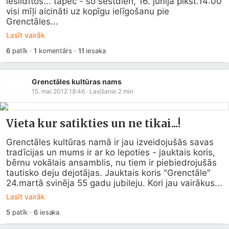
iesildītos... tāpēc - šo sestdien, 16. jūnijā plkst.14:00 
visi mīļi aicināti uz kopīgu ielīgošanu pie 
Grenctāles...
Lasīt vairāk
6
patīk
·
1
komentārs
·
11
iesaka
Grenctāles kultūras nams
15. mai 2012 18:46
· Lasīšanai
2
min
Vieta kur satikties un ne tikai...!
Grenctāles kultūras namā ir jau izveidojušās savas 
tradīcijas un mums ir ar ko lepoties - jauktais koris, 
bērnu vokālais ansamblis, nu tiem ir piebiedrojušās 
tautisko deju dejotājas. Jauktais koris "Grenctāle" 
24.martā svinēja 55 gadu jubileju. Kori jau vairākus...
Lasīt vairāk
5
patīk
·
6
iesaka