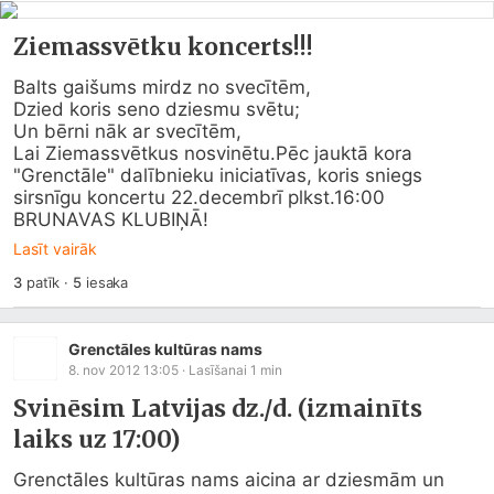
Ziemassvētku koncerts!!!
Balts gaišums mirdz no svecītēm,

Dzied koris seno dziesmu svētu;

Un bērni nāk ar svecītēm,

Lai Ziemassvētkus nosvinētu.Pēc jauktā kora 
"Grenctāle" dalībnieku iniciatīvas, koris sniegs 
sirsnīgu koncertu 22.decembrī plkst.16:00 
BRUNAVAS KLUBIŅĀ!
Lasīt vairāk
3
patīk
·
5
iesaka
Grenctāles kultūras nams
8. nov 2012 13:05
· Lasīšanai
1
min
Svinēsim Latvijas dz./d. (izmainīts
laiks uz 17:00)
Grenctāles kultūras nams aicina ar dziesmām un 