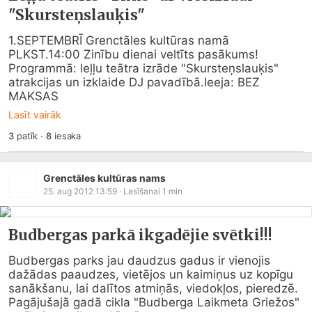
"Skursteņslauķis"
1.SEPTEMBRĪ Grenctāles kultūras namā 
PLKST.14:00 Zinību dienai veltīts pasākums! 
Programmā: leļļu teātra izrāde "Skursteņslauķis"                    
atrakcijas un izklaide DJ pavadībā.Ieeja: BEZ 
MAKSAS
Lasīt vairāk
3
patīk
·
8
iesaka
Grenctāles kultūras nams
25. aug 2012 13:59
· Lasīšanai
1
min
Budbergas parkā ikgadējie svētki!!!
Budbergas parks jau daudzus gadus ir vienojis 
dažādas paaudzes, vietējos un kaimiņus uz kopīgu 
sanākšanu, lai dalītos atmiņās, viedokļos, pieredzē. 
Pagājušajā gadā cikla "Budberga Laikmeta Griežos" 