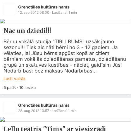
Grenctāles kultūras nams
12. sep 2012 08:00
· Lasīšanai
1
min
Nāc un dziedi!!!
Bērnu vokālā studija "TIRLI BUMS" uzsāk jauno 
sezonu!!! Tiek aicināti bērni no 3 - 12 gadiem. Ja 
vēlaties, lai Jūsu bērns apgūst kopā ar citiem 
bērniem vokālās dziedāšanas pamatus, dziedāšanu 
grupā un skatuves kustības - nāciet, gaidīsim Jūs! 
Nodarbības: bez maksas Nodarbības...
Lasīt vairāk
5
patīk
·
10
iesaka
Grenctāles kultūras nams
28. aug 2012 10:57
· Lasīšanai
1
min
Leļļu teātris "Tims" ar viesizrādi