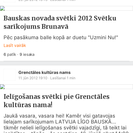
Bauskas novada svētki 2012 Svētku
sarīkojums Brunavā
Pēc pasākuma balle kopā ar duetu "Uzmini Nu!"
Lasīt vairāk
6
patīk
·
9
iesaka
Grenctāles kultūras nams
11. jūn 2012 19:10
· Lasīšanai
1
min
Ielīgošanas svētki pie Grenctāles
kultūras nama!
Jaukā vasara, vasara hei! Kamēr visi gatavojas 
lielajam sarīkojumam LATVIJA LĪGO BAUSKĀ... 
tikmēr nelieli ielīgošanas svētki vajadzīgi, tā teikt lai 