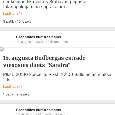
sarīkojums tika veltīts Brunavas pagasta 
talantīgākajām un stiprākajām...
Lasīt vairāk
5
patīk
·
10
iesaka
Grenctāles kultūras nams
13. aug 2012 23:06
· Lasīšanai
1
min
18. augustā Budbergas estrādē
viesosies duets "Sandra"
Plkst. 20:00 koncerts Plkst. 22:00 BalleIeejas maksa 
2 ls
Lasīt vairāk
1
patīk
·
2
iesaka
Grenctāles kultūras nams
20. jūl 2012 10:15
· Lasīšanai
1
min