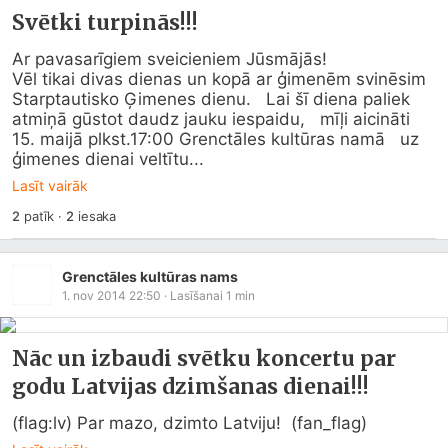
Svētki turpinās!!!
Ar pavasarīgiem sveicieniem Jūsmājās!

Vēl tikai divas dienas un kopā ar ģimenēm svinēsim 
Starptautisko Ģimenes dienu.   Lai šī diena paliek 
atmiņā gūstot daudz jauku iespaidu,   mīļi aicināti 
15. maijā plkst.17:00 Grenctāles kultūras namā   uz 
ģimenes dienai veltītu...
Lasīt vairāk
2
patīk
·
2
iesaka
Grenctāles kultūras nams
1. nov 2014 22:50
· Lasīšanai
1
min
Nāc un izbaudi svētku koncertu par
godu Latvijas dzimšanas dienai!!!
(flag:lv) Par mazo, dzimto Latviju!  (fan_flag)