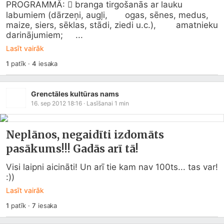
PROGRAMMĀ:  branga tirgošanās ar lauku 
labumiem (dārzeņi, augļi,       ogas, sēnes, medus, 
maize, siers, sēklas, stādi, ziedi u.c.),        amatnieku 
darinājumiem;     ...
Lasīt vairāk
1
patīk
·
4
iesaka
Grenctāles kultūras nams
16. sep 2012 18:16
· Lasīšanai
1
min
Neplānos, negaidīti izdomāts
pasākums!!! Gadās arī tā!
Visi laipni aicināti! Un arī tie kam nav 100ts... tas var! 
:))
Lasīt vairāk
1
patīk
·
7
iesaka