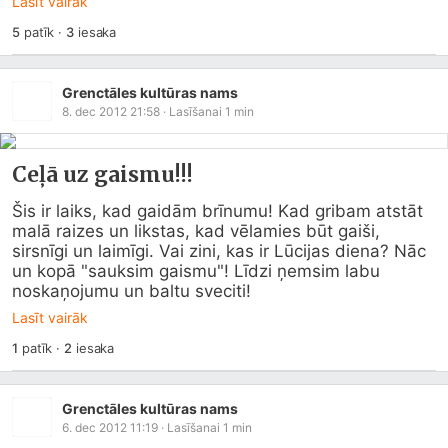
Lasīt vairāk
5
patīk
·
3
iesaka
Grenctāles kultūras nams
8. dec 2012 21:58
· Lasīšanai
1
min
Ceļā uz gaismu!!!
Šis ir laiks, kad gaidām brīnumu! Kad gribam atstāt 
malā raizes un likstas, kad vēlamies būt gaiši, 
sirsnīgi un laimīgi. Vai zini, kas ir Lūcijas diena? Nāc 
un kopā "sauksim gaismu"! Līdzi ņemsim labu 
noskaņojumu un baltu sveciti!
Lasīt vairāk
1
patīk
·
2
iesaka
Grenctāles kultūras nams
6. dec 2012 11:19
· Lasīšanai
1
min