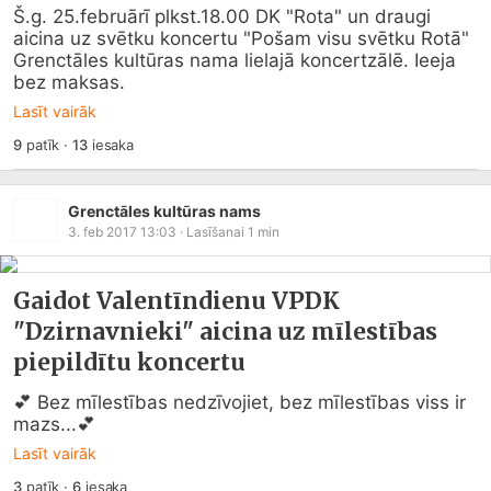
Š.g. 25.februārī plkst.18.00 DK "Rota" un draugi 
aicina uz svētku koncertu "Pošam visu svētku Rotā" 
Grenctāles kultūras nama lielajā koncertzālē. Ieeja 
bez maksas.
Lasīt vairāk
9
patīk
·
13
iesaka
Grenctāles kultūras nams
3. feb 2017 13:03
· Lasīšanai
1
min
Gaidot Valentīndienu VPDK
"Dzirnavnieki" aicina uz mīlestības
piepildītu koncertu
💕 Bez mīlestības nedzīvojiet, bez mīlestības viss ir 
mazs...💕
Lasīt vairāk
3
patīk
·
6
iesaka