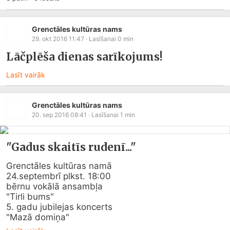
Grenctāles kultūras nams
29. okt 2016 11:47
· Lasīšanai
0
min
Lāčplēša dienas sarīkojums!
Lasīt vairāk
Grenctāles kultūras nams
20. sep 2016 08:41
· Lasīšanai
1
min
"Gadus skaitīs rudenī..."
Grenctāles kultūras namā 

24.septembrī plkst. 18:00 

bērnu vokālā ansambļa 

"Tirli bums"

5. gadu jubilejas koncerts 

"Mazā domiņa"