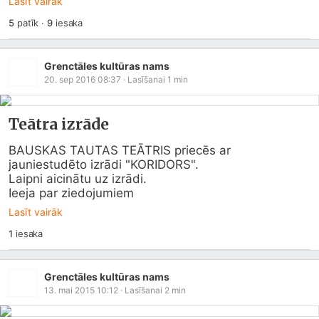
Lasīt vairāk
5
patīk
·
9
iesaka
Grenctāles kultūras nams
20. sep 2016 08:37
· Lasīšanai
1
min
Teātra izrāde
BAUSKAS TAUTAS TEĀTRIS priecēs ar 
jauniestudēto izrādi "KORIDORS". 

Laipni aicinātu uz izrādi. 

Ieeja par ziedojumiem
Lasīt vairāk
1
iesaka
Grenctāles kultūras nams
13. mai 2015 10:12
· Lasīšanai
2
min