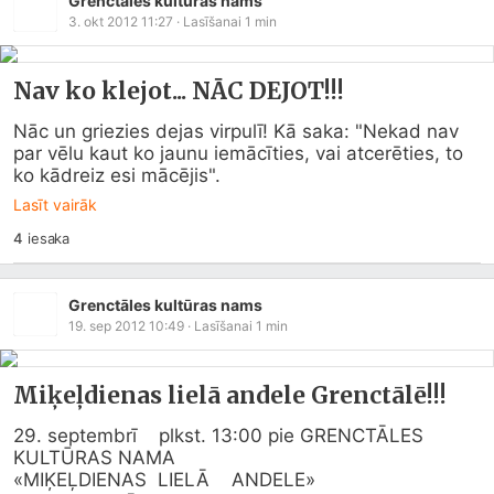
Grenctāles kultūras nams
3. okt 2012 11:27
· Lasīšanai
1
min
Nav ko klejot... NĀC DEJOT!!!
Nāc un griezies dejas virpulī! Kā saka: "Nekad nav 
par vēlu kaut ko jaunu iemācīties, vai atcerēties, to 
ko kādreiz esi mācējis".
Lasīt vairāk
4
iesaka
Grenctāles kultūras nams
19. sep 2012 10:49
· Lasīšanai
1
min
Miķeļdienas lielā andele Grenctālē!!!
29. septembrī    plkst. 13:00 pie GRENCTĀLES 
KULTŪRAS NAMA 

«MIĶEĻDIENAS  LIELĀ    ANDELE»
