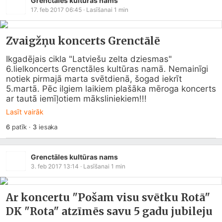
Grenctāles kultūras nams
17. feb 2017 06:45
· Lasīšanai
1
min
Zvaigžņu koncerts Grenctālē
Ikgadējais cikla "Latviešu zelta dziesmas" 
6.lielkoncerts Grenctāles kultūras namā. Nemainīgi 
notiek pirmajā marta svētdienā, šogad iekrīt 
5.martā. Pēc ilgiem laikiem plašāka mēroga koncerts 
ar tautā iemīļotiem māksliniekiem!!!
Lasīt vairāk
6
patīk
·
3
iesaka
Grenctāles kultūras nams
3. feb 2017 13:14
· Lasīšanai
1
min
Ar koncertu "Pošam visu svētku Rotā"
DK "Rota" atzīmēs savu 5 gadu jubileju