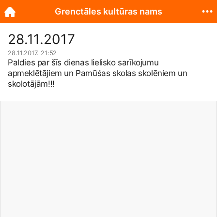
Grenctāles kultūras nams
28.11.2017
28.11.2017. 21:52
Paldies par šīs dienas lielisko sarīkojumu
apmeklētājiem un Pamūšas skolas skolēniem un
skolotājām!!!