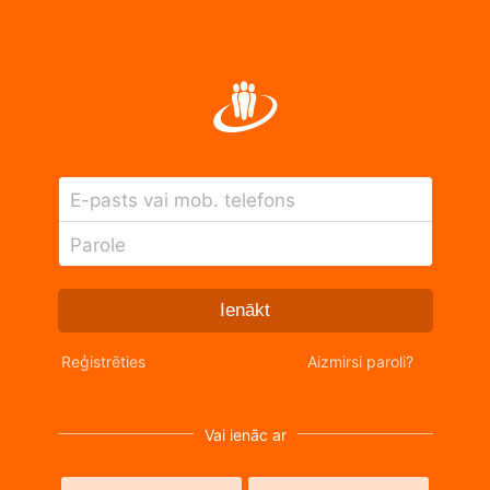
E-pasts vai mob. telefons
Parole
Ienākt
Reģistrēties
Aizmirsi paroli?
Vai ienāc ar