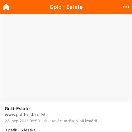
Gold - Estate
Gold-Estate
www.gold-estate.lv/
23. sep 2013 08:59 · 
 · 
Atvērt attēlu pilnā izmērā
3
patīk
·
6
iesaka