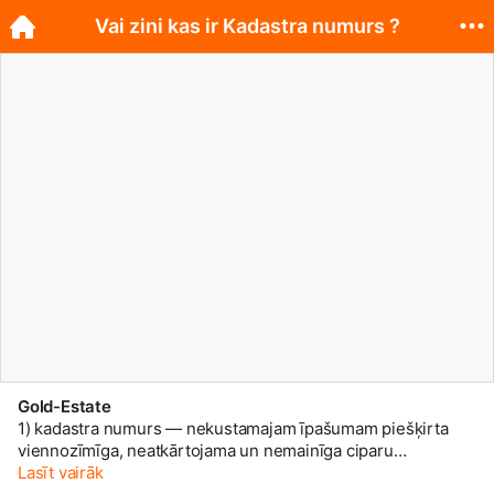
Vai zini kas ir Kadastra numurs ?
Gold-Estate
1) kadastra numurs — nekustamajam īpašumam piešķirta
viennozīmīga, neatkārtojama un nemainīga ciparu
kombinācija (identifikators); 2) kadastra apzīmējums —
Lasīt vairāk