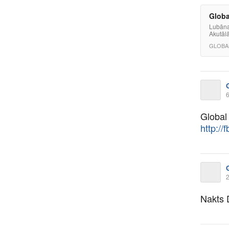
Globa
Lubāna
Akutālā
GLOBA
6
Global
http://
2
Nakts 