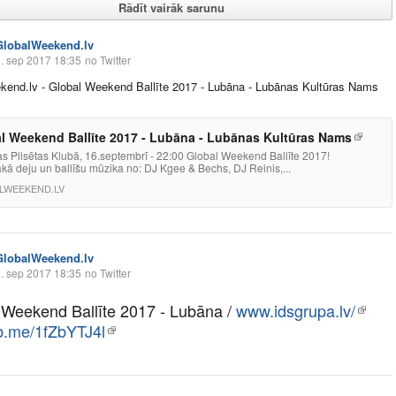
Rādīt vairāk sarunu
GlobalWeekend.lv
. sep 2017 18:35
no Twitter
kend.lv
- Global Weekend Ballīte 2017 - Lubāna - Lubānas Kultūras Nams
l Weekend Ballīte 2017 - Lubāna - Lubānas Kultūras Nams
s Pilsētas Klubā, 16.septembrī - 22:00 Global Weekend Ballīte 2017!
kā deju un ballīšu mūzika no: DJ Kgee & Bechs, DJ Reinis,...
LWEEKEND.LV
GlobalWeekend.lv
. sep 2017 18:35
no Twitter
 Weekend Ballīte 2017 - Lubāna /
www.idsgrupa.lv/
fb.me/1fZbYTJ4l