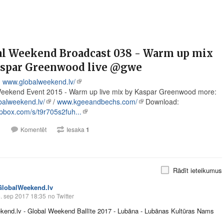
al Weekend Broadcast 038 - Warm up mix
aspar Greenwood live @gwe
:
www.globalweekend.lv/
eekend Event 2015 - Warm up live mix by Kaspar Greenwood more:
alweekend.lv/
/
www.kgeeandbechs.com/
Download:
box.com/s/t9r705s2fuh...
1
Komentēt
Iesaka
1
Rādīt ieteikumus
GlobalWeekend.lv
. sep 2017 18:35
no Twitter
kend.lv
- Global Weekend Ballīte 2017 - Lubāna - Lubānas Kultūras Nams