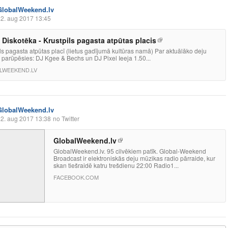
GlobalWeekend.lv
2. aug 2017 13:45
 Diskotēka - Krustpils pagasta atpūtas placis
ls pagasta atpūtas placī (lietus gadījumā kultūras namā) Par aktuālāko deju
 parūpēsies: DJ Kgee & Bechs un DJ Pixel Ieeja 1.50...
LWEEKEND.LV
GlobalWeekend.lv
2. aug 2017 13:38
no Twitter
GlobalWeekend.lv
GlobalWeekend.lv. 95 cilvēkiem patīk. Global-Weekend
Broadcast ir elektroniskās deju mūzikas radio pārraide, kur
skan tiešraidē katru trešdienu 22:00 Radio1...
FACEBOOK.COM