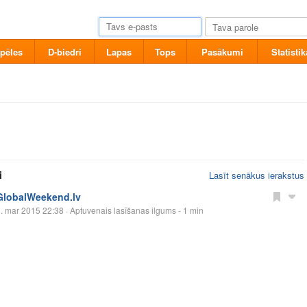
pēles
D-biedri
Lapas
Tops
Pasākumi
Statistik
i
Lasīt senākus ierakstus
GlobalWeekend.lv
. mar 2015 22:38
· Aptuvenais lasīšanas ilgums - 1 min