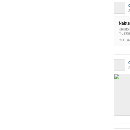
2
Nakts
Krustpi
mūziku
GLOBA
2