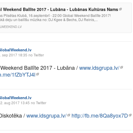
l Weekend Ballīte 2017 - Lubāna - Lubānas Kultūras Nams
s Pilsētas Klubā, 16.septembrī - 22:00 Global Weekend Ballīte 2017!
kā deju un ballīšu mūzika no: DJ Kgee & Bechs, DJ Reinis,...
LWEEKEND.LV
GlobalWeekend.lv
. sep 2017 18:35
no Twitter
 Weekend Ballīte 2017 - Lubāna /
www.idsgrupa.lv/
fb.me/1fZbYTJ4l
GlobalWeekend.lv
2. aug 2017 13:45
no Twitter
Diskotēka /
www.idsgrupa.lv/
http://fb.me/8Qa8yox7D