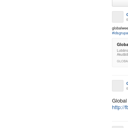
6
globalwee
#idsgrupa
Globa
Lubāna
Akutālā
GLOBA
6
Global
http://