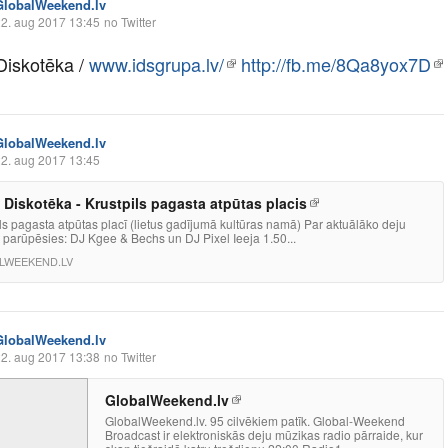
GlobalWeekend.lv
2. aug 2017 13:45
no Twitter
Diskotēka /
www.idsgrupa.lv/
http://fb.me/8Qa8yox7D
GlobalWeekend.lv
2. aug 2017 13:45
 Diskotēka - Krustpils pagasta atpūtas placis
ls pagasta atpūtas placī (lietus gadījumā kultūras namā) Par aktuālāko deju
 parūpēsies: DJ Kgee & Bechs un DJ Pixel Ieeja 1.50...
LWEEKEND.LV
GlobalWeekend.lv
2. aug 2017 13:38
no Twitter
GlobalWeekend.lv
GlobalWeekend.lv. 95 cilvēkiem patīk. Global-Weekend
Broadcast ir elektroniskās deju mūzikas radio pārraide, kur