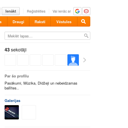
Ienākt
Reģistrēties
Vai ienāc ar
a
Draugi
Raksti
Vēstules
43
sekotāji
Par šo profilu
Pasākumi, Mūzika, Dīdžeji un nebeidzamas
ballītes..
Galerijas