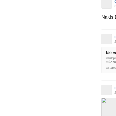
2
Nakts 
2
Nakts
Krustpi
mūziku
GLOBA
2