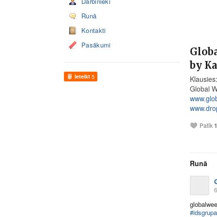
Darbinieki
Runā
Kontakti
Pasākumi
Glob
by K
Ieteikt
5
Klausies
Global W
www.glob
www.drop
Patīk
Runā
6
globalwee
#idsgrupa