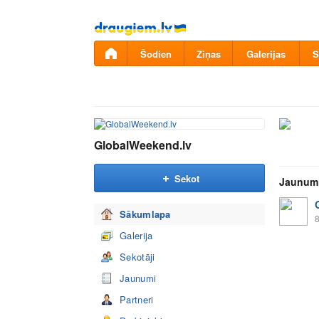
Pāriet
uz
saturu
Šodien
Ziņas
Galerijas
S
GlobalWeekend.lv
Sekot
Jaunum
Sākumlapa
8
Galerija
Sekotāji
Jaunumi
Partneri