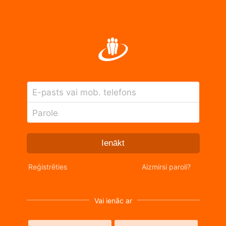
E-pasts vai mob. telefons
Parole
Ienākt
Reģistrēties
Aizmirsi paroli?
Vai ienāc ar