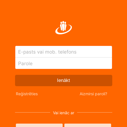
E-pasts vai mob. telefons
Parole
Ienākt
Reģistrēties
Aizmirsi paroli?
Vai ienāc ar