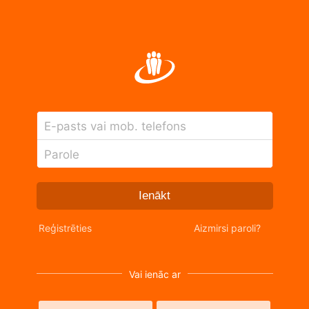
E-pasts vai mob. telefons
Parole
Ienākt
Reģistrēties
Aizmirsi paroli?
Vai ienāc ar