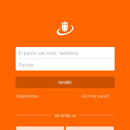
E-pasts vai mob. telefons
Parole
Ienākt
Reģistrēties
Aizmirsi paroli?
Vai ienāc ar