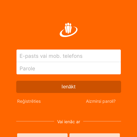
E-pasts vai mob. telefons
Parole
Ienākt
Reģistrēties
Aizmirsi paroli?
Vai ienāc ar