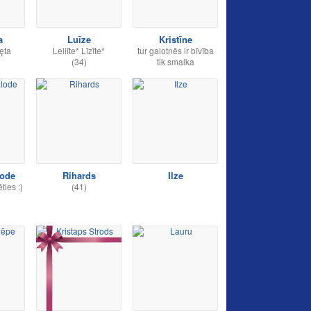
a
Luīze
Kristīne
ęta
Lellīte* Līzīte*
tur galotnēs ir bīvība
(34)
tik smalka
lode
Rihards
Ilze
ties :)
(41)