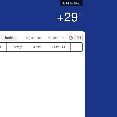
Uzlikt šo ādiņu
+29
°
Ienākt
Reģistrēties
Vai ienāc ar
a
Draugi
Raksti
Vēstules