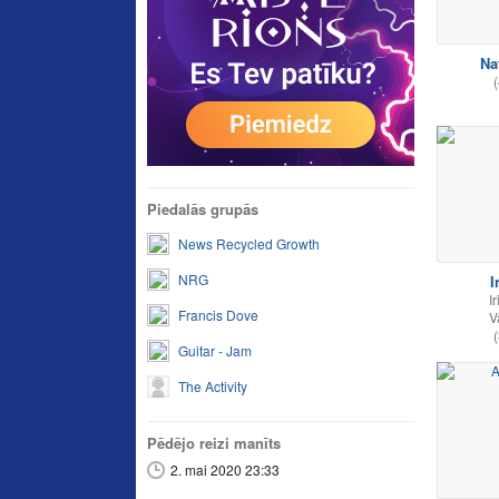
Nat
(
Piedalās grupās
News Recycled Growth
NRG
I
I
Francis Dove
V
(
Guitar - Jam
The Activity
Pēdējo reizi manīts
2. mai 2020 23:33