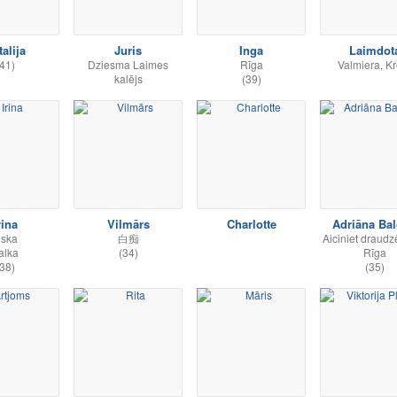
alija
Juris
Inga
Laimdot
41)
Dziesma Laimes
Rīga
Valmiera, Kr
kalējs
(39)
rina
Vilmārs
Charlotte
Adriāna Ba
riska
白痴
Aiciniet draudzē
alka
(34)
Rīga
38)
(35)