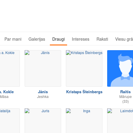
Par mani
Galerijas
Draugi
Intereses
Raksti
Viesu gr
a. Kokle
Jānis
Kristaps Šteinbergs
Raitis
 Māsa
Jeshka
Mārupe
(33)