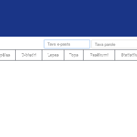
pēles
D-biedri
Lapas
Tops
Pasākumi
Statistik