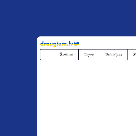
Pāriet
uz
saturu
Šodien
Ziņas
Galerijas
S