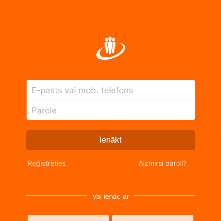
E-pasts vai mob. telefons
Parole
Ienākt
Reģistrēties
Aizmirsi paroli?
Vai ienāc ar