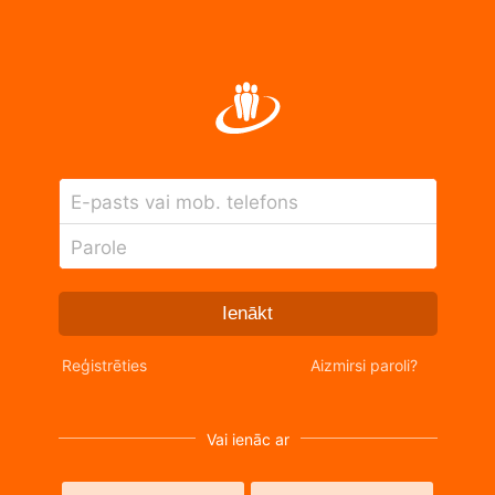
E-pasts vai mob. telefons
Parole
Ienākt
Reģistrēties
Aizmirsi paroli?
Vai ienāc ar