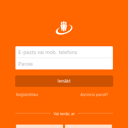
E-pasts vai mob. telefons
Parole
Ienākt
Reģistrēties
Aizmirsi paroli?
Vai ienāc ar