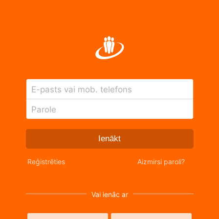
E-pasts vai mob. telefons
Parole
Ienākt
Reģistrēties
Aizmirsi paroli?
Vai ienāc ar