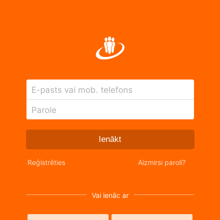
E-pasts vai mob. telefons
Parole
Ienākt
Reģistrēties
Aizmirsi paroli?
Vai ienāc ar