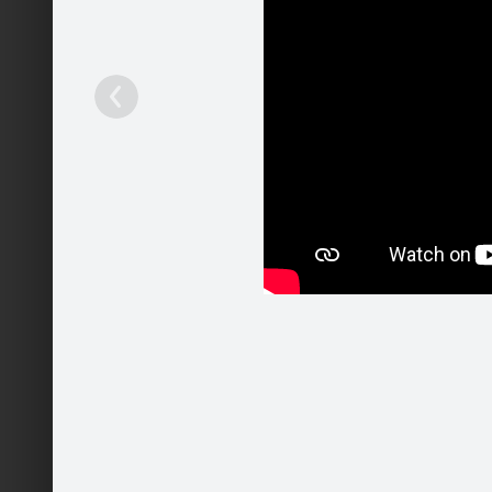
Ieteikt
10
Patīk
Pakalpojumi
Mobilā versija
Palīdzība
Kontakti
Reklāma
Darbs
Vairāk
© 2004 - 2026 SIA Draugiem