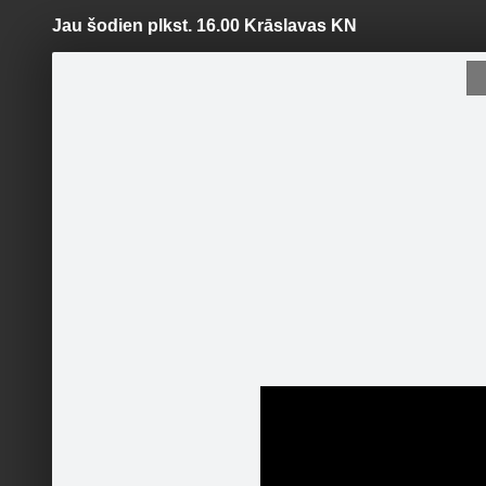
Jau šodien plkst. 16.00 Krāslavas KN
Pāriet
uz
saturu
Šodien
Ziņas
Galerijas
S
Ezerzeme.lv
Sekot
Sākumlapa
Galerija
Jaunumi
Kontakti