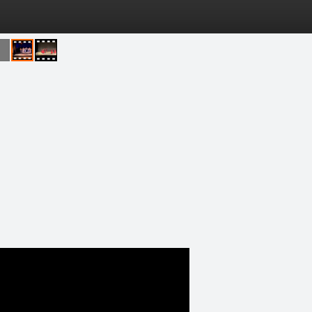
pēles
D-biedri
Lapas
Tops
Pasākumi
Statistik
Jau šodien plkst. 16.00 K
3 attēli • 6. apr 2015 11:48