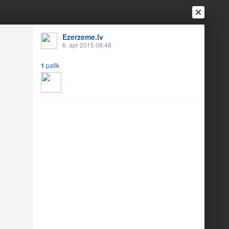
Ezerzeme.lv
6. apr 2015 08:48
1
patīk
Ienākt
Reģistrēties
Vai ienāc ar
a
Draugi
Raksti
Vēstules
rāslavas KN