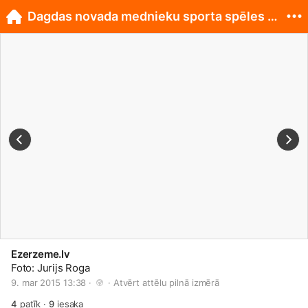
Dagdas novada mednieku sporta spēles Andzeļu pagas
Ezerzeme.lv
Foto: Jurijs Roga
9. mar 2015 13:38 · 
 · 
Atvērt attēlu pilnā izmērā
4
patīk
·
9
iesaka