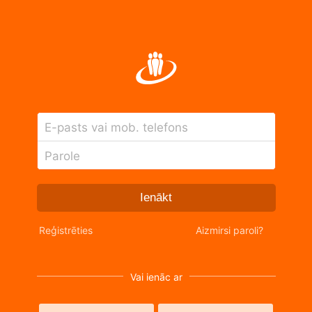
E-pasts vai mob. telefons
Parole
Ienākt
Reģistrēties
Aizmirsi paroli?
Vai ienāc ar