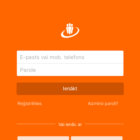
E-pasts vai mob. telefons
Parole
Ienākt
Reģistrēties
Aizmirsi paroli?
Vai ienāc ar