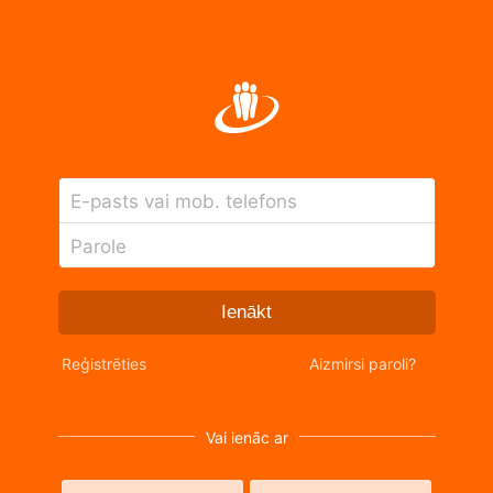
E-pasts vai mob. telefons
Parole
Ienākt
Reģistrēties
Aizmirsi paroli?
Vai ienāc ar