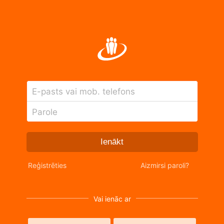
E-pasts vai mob. telefons
Parole
Ienākt
Reģistrēties
Aizmirsi paroli?
Vai ienāc ar